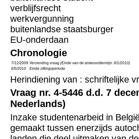
verblijfsrecht
werkvergunning
buitenlandse staatsburger
EU-onderdaan
Chronologie
7/12/2009
Verzending vraag
(Einde van de antwoordtermijn: 8/1/2010)
6/5/2010
Einde zittingsperiode
Herindiening van : schriftelijke 
Vraag nr. 4-5446 d.d. 7 dece
Nederlands)
Inzake studentenarbeid in Belg
gemaakt tussen enerzijds autoc
landen die deel uitmaken van 