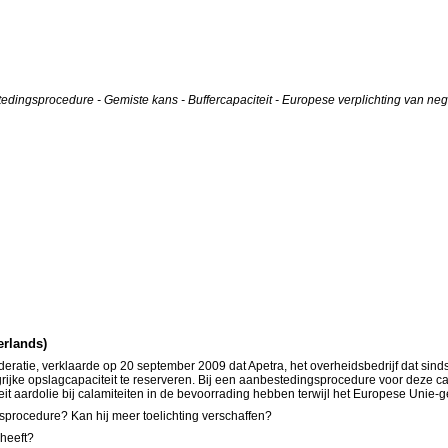
dingsprocedure - Gemiste kans - Buffercapaciteit - Europese verplichting van nege
erlands)
ratie, verklaarde op 20 september 2009 dat Apetra, het overheidsbedrijf dat sinds
jke opslagcapaciteit te reserveren. Bij een aanbestedingsprocedure voor deze ca
eit aardolie bij calamiteiten in de bevoorrading hebben terwijl het Europese Uni
sprocedure? Kan hij meer toelichting verschaffen?
 heeft?