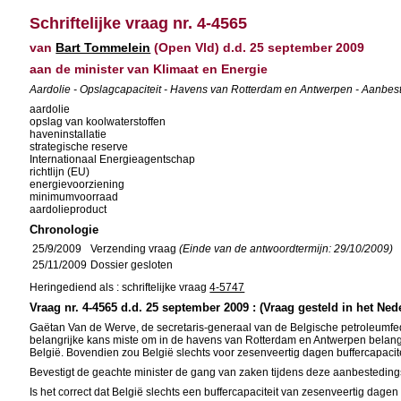
Schriftelijke vraag nr. 4-4565
van
Bart Tommelein
(Open Vld) d.d. 25 september 2009
aan de minister van Klimaat en Energie
Aardolie - Opslagcapaciteit - Havens van Rotterdam en Antwerpen - Aanbeste
aardolie
opslag van koolwaterstoffen
haveninstallatie
strategische reserve
Internationaal Energieagentschap
richtlijn (EU)
energievoorziening
minimumvoorraad
aardolieproduct
Chronologie
25/9/2009
Verzending vraag
(Einde van de antwoordtermijn: 29/10/2009)
25/11/2009
Dossier gesloten
Heringediend als : schriftelijke vraag
4-5747
Vraag nr. 4-4565 d.d. 25 september 2009 : (Vraag gesteld in het Ned
Gaëtan Van de Werve, de secretaris-generaal van de Belgische petroleumfede
belangrijke kans miste om in de havens van Rotterdam en Antwerpen belangri
België. Bovendien zou België slechts voor zesenveertig dagen buffercapacit
Bevestigt de geachte minister de gang van zaken tijdens deze aanbesteding
Is het correct dat België slechts een buffercapaciteit van zesenveertig dagen