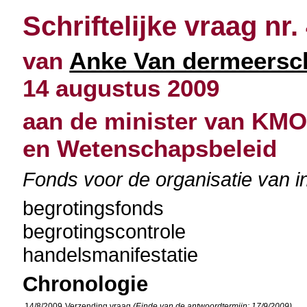
Schriftelijke vraag nr.
van
Anke Van dermeersc
14 augustus 2009
aan de minister van KMO
en Wetenschapsbeleid
Fonds voor de organisatie van in
begrotingsfonds
begrotingscontrole
handelsmanifestatie
Chronologie
14/8/2009
Verzending vraag
(Einde van de antwoordtermijn: 17/9/2009)