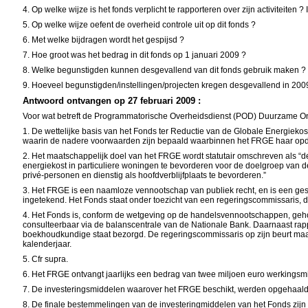
4. Op welke wijze is het fonds verplicht te rapporteren over zijn activiteiten
5. Op welke wijze oefent de overheid controle uit op dit fonds ?
6. Met welke bijdragen wordt het gespijsd ?
7. Hoe groot was het bedrag in dit fonds op 1 januari 2009 ?
8. Welke begunstigden kunnen desgevallend van dit fonds gebruik maken ?
9. Hoeveel begunstigden/instellingen/projecten kregen desgevallend in 2009 
Antwoord ontvangen op 27 februari 2009 :
Voor wat betreft de Programmatorische Overheidsdienst (POD) Duurzame On
1. De wettelijke basis van het Fonds ter Reductie van de Globale Energiekos
waarin de nadere voorwaarden zijn bepaald waarbinnen het FRGE haar opdr
2. Het maatschappelijk doel van het FRGE wordt statutair omschreven als “d
energiekost in particuliere woningen te bevorderen voor de doelgroep van 
privé-personen en dienstig als hoofdverblijfplaats te bevorderen.”
3. Het FRGE is een naamloze vennootschap van publiek recht, en is een gesp
ingetekend. Het Fonds staat onder toezicht van een regeringscommissaris, di
4. Het Fonds is, conform de wetgeving op de handelsvennootschappen, gehou
consulteerbaar via de balanscentrale van de Nationale Bank. Daarnaast rapp
boekhoudkundige staat bezorgd. De regeringscommissaris op zijn beurt maakt
kalenderjaar.
5. Cfr supra.
6. Het FRGE ontvangt jaarlijks een bedrag van twee miljoen euro werkingsm
7. De investeringsmiddelen waarover het FRGE beschikt, werden opgehaald doo
8. De finale bestemmelingen van de investeringmiddelen van het Fonds zijn 