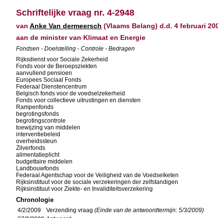
Schriftelijke vraag nr. 4-2948
van
Anke Van dermeersch
(Vlaams Belang) d.d. 4 februari 20
aan de minister van Klimaat en Energie
Fondsen - Doelstelling - Controle - Bedragen
Rijksdienst voor Sociale Zekerheid
Fonds voor de Beroepsziekten
aanvullend pensioen
Europees Sociaal Fonds
Federaal Dienstencentrum
Belgisch fonds voor de voedselzekerheid
Fonds voor collectieve uitrustingen en diensten
Rampenfonds
begrotingsfonds
begrotingscontrole
toewijzing van middelen
interventiebeleid
overheidssteun
Zilverfonds
alimentatieplicht
budgettaire middelen
Landbouwfonds
Federaal Agentschap voor de Veiligheid van de Voedselketen
Rijksinstituut voor de sociale verzekeringen der zelfstandigen
Rijksinstituut voor Ziekte- en Invaliditeitsverzekering
Chronologie
4/2/2009
Verzending vraag
(Einde van de antwoordtermijn: 5/3/2009)