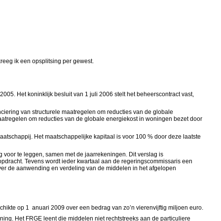
reeg ik een opsplitsing per gewest.
. Het koninklijk besluit van 1 juli 2006 stelt het beheerscontract vast,
nciering van structurele maatregelen om reducties van de globale
aatregelen om reducties van de globale energiekost in woningen bezet door
atschappij. Het maatschappelijke kapitaal is voor 100 % door deze laatste
voor te leggen, samen met de jaarrekeningen. Dit verslag is
r opdracht. Tevens wordt ieder kwartaal aan de regeringscommissaris een
 over de aanwending en verdeling van de middelen in het afgelopen
chikte op 1 anuari 2009 over een bedrag van zo’n vierenvijftig miljoen euro.
ing. Het FRGE leent die middelen niet rechtstreeks aan de particuliere