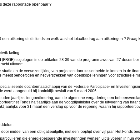
 ? Is deze rapportage openbaar ?
een uitkering uit dit fonds en welk was het totaalbedrag aan uitkeringen ? Graag k
twik-keling:
t (FRGE) is gelegen in de artikelen 28-39 van de programmawet van 27 december 2005
acht uitvoert.
e studie en de verwezenlijking van projecten door tussenbeide te komen in de fina
de meest behoeftigen en het verstrekken van goedkope leningen voor structurele m
ecialiseerde dochtermaatschappij van de Federale Participatie- en Investeringsma
e werd aangeduid bij koninklijk besluit van 9 maart 2006.
den jaarlijks, ter goedkeuring, aan de algemene vergadering een beheersverslag 
orteert het Fonds halfjaarlijks aan de voogdijminister over de uitvoering van haa
 jaarlijks voor 31 maart een verslag op voor de regering, waarin hij rapporteert
iddelen.
r middel van een obligatieuitgifte, met een looptijd over vijf jaar. Het Fonds bes
particulieren die energiebesparende investeringen wensen uit te voeren in hun won