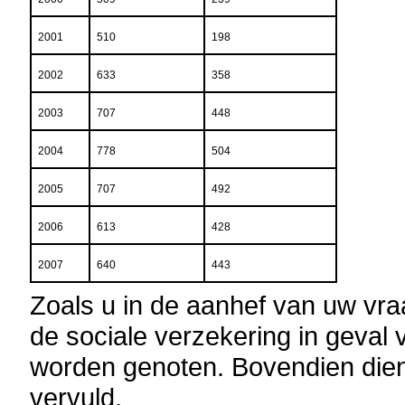
2001
510
198
2002
633
358
2003
707
448
2004
778
504
2005
707
492
2006
613
428
2007
640
443
Zoals u in de aanhef van uw vra
de sociale verzekering in geval 
worden genoten. Bovendien die
vervuld.