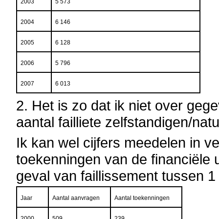
2003
5 573
2004
6 146
2005
6 128
2006
5 796
2007
6 013
2. Het is zo dat ik niet over ge
aantal failliete
zelfstandigen/natu
Ik kan wel cijfers meedelen in 
toekenningen van de financiële u
geval van faillissement tussen 
Jaar
Aantal aanvragen
Aantal toekenningen
2000
509
239