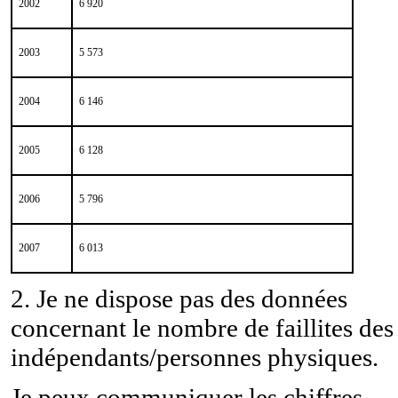
2002
6 920
2003
5 573
2004
6 146
2005
6 128
2006
5 796
2007
6 013
2. Je ne dispose pas des données
concernant le nombre de faillites
des
indépendants/personnes physiques.
Je peux communiquer les chiffres