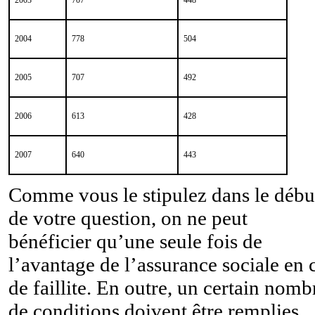
2003
707
448
2004
778
504
2005
707
492
2006
613
428
2007
640
443
Comme vous le stipulez dans le débu
de votre question, on ne peut
bénéficier qu’une seule fois de
l’avantage de l’assurance sociale en 
de faillite. En outre, un certain nomb
de conditions doivent être remplies.