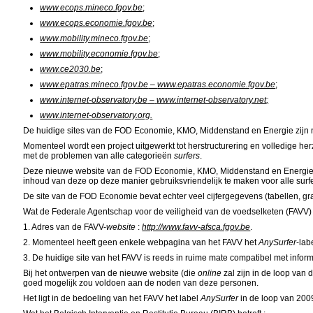
www.ecops.mineco.fgov.be
;
www.ecops.economie.fgov.be
;
www.mobility.mineco.fgov.be
;
www.mobility.economie.fgov.be
;
www.ce2030.be
;
www.epatras.mineco.fgov.be
–
www.epatras.economie.fgov.be
;
www.internet-observatory.be
–
www.internet-observatory.net
;
www.internet-observatory.org.
De huidige sites van de FOD Economie, KMO, Middenstand en Energie zijn n
Momenteel wordt een project uitgewerkt tot herstructurering en volledige h
met de problemen van alle categorieën
surfers
.
Deze nieuwe
website
van de FOD Economie, KMO, Middenstand en Energie z
inhoud van deze op deze manier gebruiksvriendelijk te maken voor alle surfe
De site van de FOD Economie bevat echter veel cijfergegevens (tabellen, gra
Wat de Federale Agentschap voor de veiligheid van de voedselketen (FAVV) b
1. Adres van de FAVV-
website
:
http://www.favv-afsca.fgov.be
.
2. Momenteel heeft geen enkele webpagina van het FAVV het
AnySurfer
-lab
3. De huidige
site
van het FAVV is reeds in ruime mate compatibel met infor
Bij het ontwerpen van de nieuwe
website
(die
online
zal zijn in de loop van
goed mogelijk zou voldoen aan de noden van deze personen.
Het ligt in de bedoeling van het FAVV het label
AnySurfer
in de loop van 200