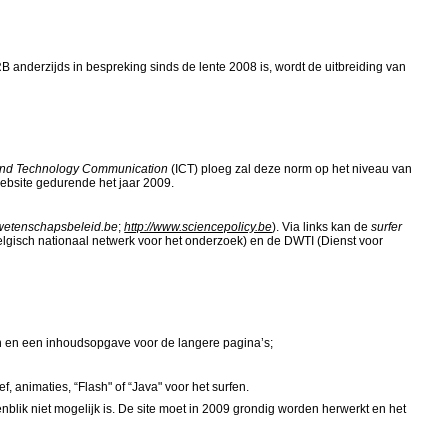
RB anderzijds in bespreking sinds de lente 2008 is, wordt de uitbreiding van
 and Technology Communication
(ICT) ploeg zal deze norm op het niveau van
ebsite
gedurende het jaar 2009.
.wetenschapsbeleid.be
;
http://www.sciencepolicy.be
). Via
links
kan de
surfer
elgisch nationaal netwerk voor het onderzoek) en de DWTI (Dienst voor
n en een inhoudsopgave voor de langere pagina’s;
f, animaties, “
Flash"
of “
Java"
voor het surfen.
blik niet mogelijk is. De site moet in 2009 grondig worden herwerkt en het