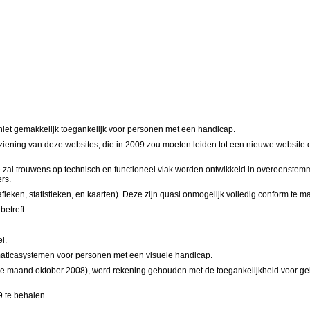
iet gemakkelijk toegankelijk voor personen met een handicap.
erziening van deze
websites
, die in 2009 zou moeten leiden tot een nieuwe
website
d
al trouwens op technisch en functioneel vlak worden ontwikkeld in overeenste
rs.
fieken, statistieken, en kaarten). Deze zijn quasi onmogelijk volledig conform te
etreft :
el.
maticasystemen voor personen met een visuele handicap.
 de maand oktober 2008), werd rekening gehouden met de toegankelijkheid voor geh
9 te behalen.