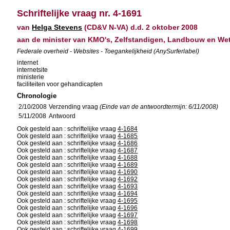
Schriftelijke vraag nr. 4-1691
van
Helga Stevens
(CD&V N-VA) d.d. 2 oktober 2008
aan de minister van KMO's, Zelfstandigen, Landbouw en W
Federale overheid - Websites - Toegankelijkheid (AnySurferlabel)
internet
internetsite
ministerie
faciliteiten voor gehandicapten
Chronologie
2/10/2008
Verzending vraag
(Einde van de antwoordtermijn: 6/11/2008)
5/11/2008
Antwoord
Ook gesteld aan : schriftelijke vraag
4-1684
Ook gesteld aan : schriftelijke vraag
4-1685
Ook gesteld aan : schriftelijke vraag
4-1686
Ook gesteld aan : schriftelijke vraag
4-1687
Ook gesteld aan : schriftelijke vraag
4-1688
Ook gesteld aan : schriftelijke vraag
4-1689
Ook gesteld aan : schriftelijke vraag
4-1690
Ook gesteld aan : schriftelijke vraag
4-1692
Ook gesteld aan : schriftelijke vraag
4-1693
Ook gesteld aan : schriftelijke vraag
4-1694
Ook gesteld aan : schriftelijke vraag
4-1695
Ook gesteld aan : schriftelijke vraag
4-1696
Ook gesteld aan : schriftelijke vraag
4-1697
Ook gesteld aan : schriftelijke vraag
4-1698
Ook gesteld aan : schriftelijke vraag
4-1699