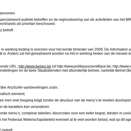
 personen.
pecialiseerd publiek betreffen en de regionalisering van de activiteiten van het BI
orshands als prioritair beschouwd.
betreft :
e in werking treding is voorzien voor het eerste trimester van 2009. De
Information
lijk is. Anders zal het gerealiseerd worden na het in werking treden van de nieuwe
w
lgende URL:
http://www.belspo.be
(of
http://www.politiquescientifique.be
;
http://www
stellingen en de twee Staatsdiensten met afzonderlijk beheer, namelijk Belnet (B
rijke
AnySurfer-
aanbevelingen zoals :
rafisch element;
ee
men snel toegang krijgt zonder de structuur van de menu’s te moeten doorlope
n de karakters kan veranderen.
ende menu’s, complexe tabellen, kleurcodes voor een beter begrip, teksten in cursie
het Federaal Wetenschapsbeleid evenwel al te veel worden belast, wat op dit ogen
 betreft :