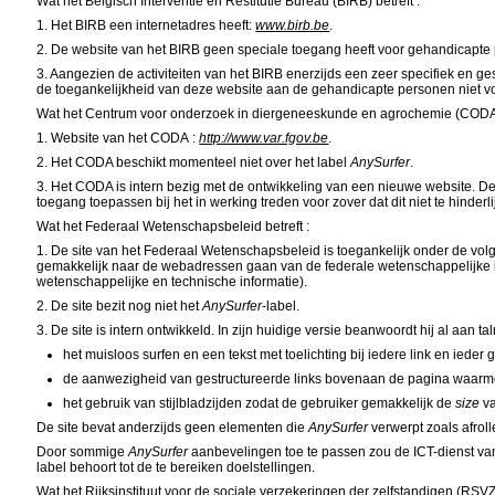
Wat het Belgisch Interventie en Restitutie Bureau (BIRB) betreft :
1. Het BIRB een internetadres heeft:
www.birb.be
.
2. De
website
van het BIRB geen speciale toegang heeft voor gehandicapte
3. Aangezien de activiteiten van het BIRB enerzijds een zeer specifiek en ges
de toegankelijkheid van deze
website
aan de gehandicapte personen niet vo
Wat het Centrum voor onderzoek in diergeneeskunde en agrochemie (CODA) 
1.
Website
van het CODA :
http://www.var.fgov.be
.
2. Het CODA beschikt momenteel niet over het label
AnySurfer
.
3. Het CODA is intern bezig met de ontwikkeling van een nieuwe
website
. D
toegang toepassen bij het in werking treden voor zover dat dit niet te hinder
Wat het Federaal Wetenschapsbeleid betreft :
1. De
site
van het Federaal Wetenschapsbeleid is toegankelijk onder de vo
gemakkelijk naar de webadressen gaan van de federale wetenschappelijke in
wetenschappelijke en technische informatie).
2. De
site
bezit nog niet het
AnySurfer
-label.
3. De
site
is intern ontwikkeld. In zijn huidige versie beanwoordt hij al aan tal
het muisloos surfen en een tekst met toelichting bij iedere
link
en ieder g
de aanwezigheid van gestructureerde links bovenaan de pagina
waarm
het gebruik van stijlbladzijden zodat de gebruiker gemakkelijk de
size
va
De
site
bevat anderzijds geen elementen die
AnySurfer
verwerpt zoals afroll
Door
sommige
AnySurfer
aanbevelingen toe te passen zou de ICT-dienst van 
label behoort tot de te bereiken doelstellingen.
Wat het Rijksinstituut voor de sociale verzekeringen der zelfstandigen (RSVZ)