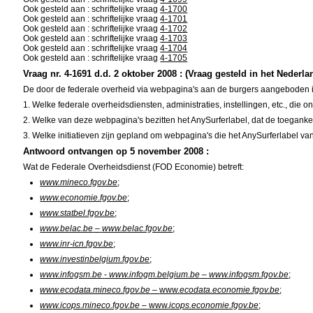
Ook gesteld aan : schriftelijke vraag
4-1700
Ook gesteld aan : schriftelijke vraag
4-1701
Ook gesteld aan : schriftelijke vraag
4-1702
Ook gesteld aan : schriftelijke vraag
4-1703
Ook gesteld aan : schriftelijke vraag
4-1704
Ook gesteld aan : schriftelijke vraag
4-1705
Vraag nr. 4-1691 d.d. 2 oktober 2008 : (Vraag gesteld in het Nederla
De door de federale overheid via webpagina's aan de burgers aangeboden inf
1. Welke federale overheidsdiensten, administraties, instellingen, etc., 
2. Welke van deze webpagina's bezitten het AnySurferlabel, dat de toeganke
3. Welke initiatieven zijn gepland om webpagina's die het AnySurferlabel v
Antwoord ontvangen op 5 november 2008 :
Wat de Federale Overheidsdienst (FOD Economie) betreft:
www.mineco.fgov.be
;
www.economie.fgov.be
;
www.statbel.fgov.be
;
www.belac.be
–
www.belac.fgov.be
;
www.inr-icn.fgov.be
;
www.investinbelgium.fgov.be
;
www.infogsm.be
-
www.infogm.belgium.be
–
www.infogsm.fgov.be
;
www.ecodata.mineco.fgov.be
–
www.
ecodata.economie.fgov.be
;
www.icops.mineco.fgov.be
–
www.
icops.economie.fgov.be
;