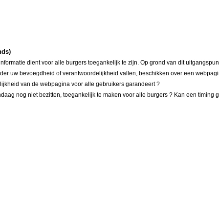
nds)
ormatie dient voor alle burgers toegankelijk te zijn. Op grond van dit uitgangspu
die onder uw bevoegdheid of verantwoordelijkheid vallen, beschikken over een web
lijkheid van de webpagina voor alle gebruikers garandeert ?
andaag nog niet bezitten, toegankelijk te maken voor alle burgers ? Kan een timin