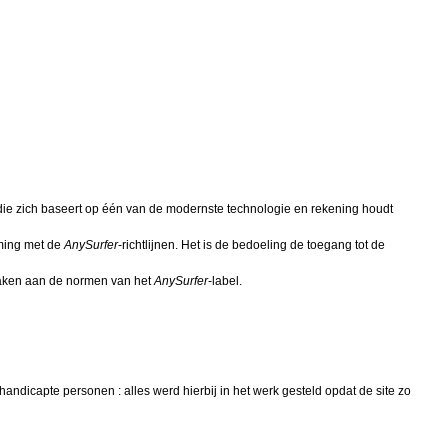
ie zich baseert op één van de modernste technologie en rekening houdt
mming met de
AnySurfer
-richtlijnen. Het is de bedoeling de toegang tot de
 maken aan de normen van het
AnySurfer
-label.
andicapte personen : alles werd hierbij in het werk gesteld opdat de
site
zo