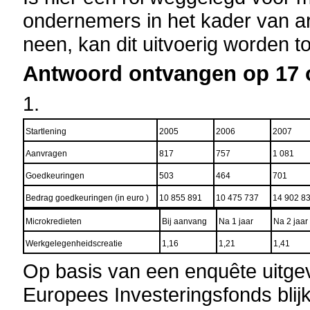
ondernemers in het kader van ar
neen, kan dit uitvoerig worden to
Antwoord ontvangen op 17 o
1.
Startlening
2005
2006
2007
Aanvragen
817
757
1 081
Goedkeuringen
503
464
701
Bedrag goedkeuringen (in euro )
10 855 891
10 475 737
14 902 8
Microkredieten
Bij aanvang
Na 1 jaar
Na 2 jaar
Werkgelegenheidscreatie
1,16
1,21
1,41
Op basis van een enquête uitgev
Europees Investeringsfonds blijk