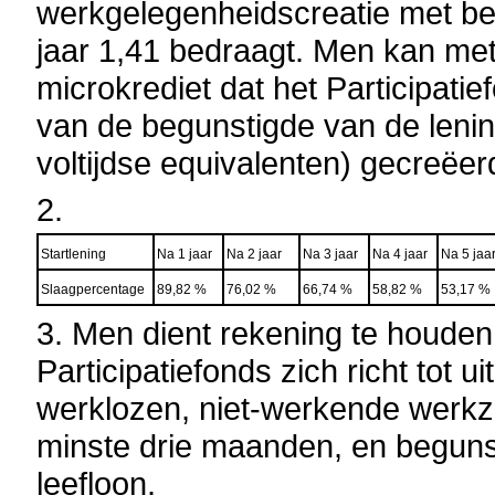
werkgelegenheidscreatie met bet
jaar 1,41 bedraagt. Men kan met
microkrediet dat het Participatie
van de begunstigde van de lening
voltijdse equivalenten) gecreëer
2.
Startlening
Na 1 jaar
Na 2 jaar
Na 3 jaar
Na 4 jaar
Na 5 jaa
Slaagpercentage
89,82 %
76,02 %
66,74 %
58,82 %
53,17 %
3. Men dient rekening te houden 
Participatiefonds zich richt tot u
werklozen, niet-werkende werk
minste drie maanden, en beguns
leefloon.