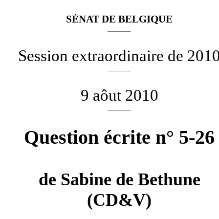
SÉNAT DE BELGIQUE
________
Session extraordinaire de 201
________
9 aôut 2010
________
Question écrite n° 5-26
de
Sabine de Bethune
(CD&V)