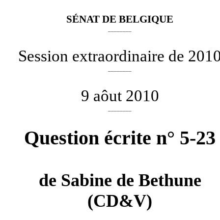
SÉNAT DE BELGIQUE
________
Session extraordinaire de 201
________
9 aôut 2010
________
Question écrite n° 5-23
de
Sabine de Bethune
(CD&V)