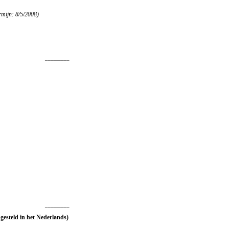
rmijn: 8/5/2008)
________
________
 gesteld in het Nederlands)