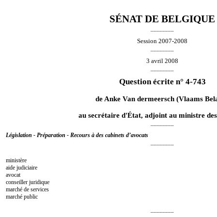
SÉNAT DE BELGIQUE
________
Session 2007-2008
________
3 avril 2008
________
Question écrite n° 4-743
de
Anke Van dermeersch
(Vlaams Bel
au secrétaire d'État, adjoint au ministre de
________
Législation - Préparation - Recours à des cabinets d’avocats
________
ministère
aide judiciaire
avocat
conseiller juridique
marché de services
marché public
________