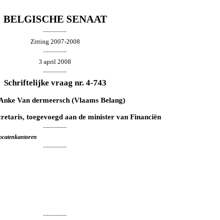
BELGISCHE SENAAT
________
Zitting 2007-2008
________
3 april 2008
________
Schriftelijke vraag nr. 4-743
Anke Van dermeersch
(Vlaams Belang)
cretaris, toegevoegd aan de minister van Financiën
________
vocatenkantoren
________
________