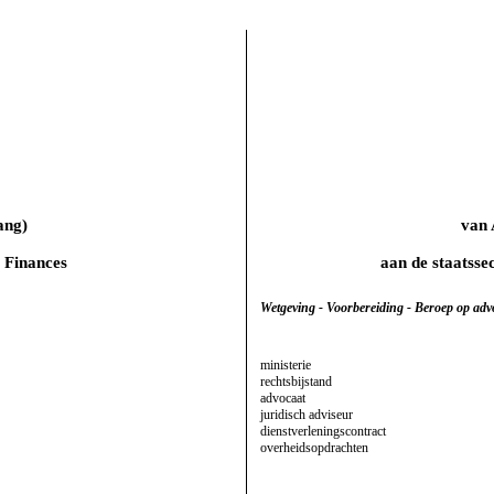
ang)
van
s Finances
aan de staatsse
Wetgeving - Voorbereiding - Beroep op ad
ministerie
rechtsbijstand
advocaat
juridisch adviseur
dienstverleningscontract
overheidsopdrachten