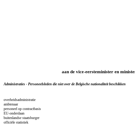
aan de vice-eersteminister en minist
Administraties - Personeelsleden die niet over de Belgische nationaliteit beschikken
overheidsadministratie
ambtenaar
personeel op contractbasis
EU-onderdaan
buitenlandse staatsburger
officiële statistiek