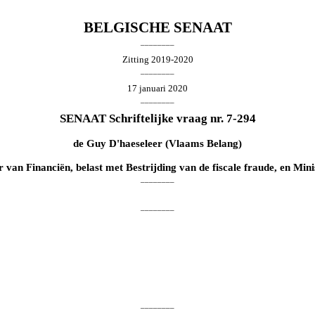
BELGISCHE SENAAT
________
Zitting 2019-2020
________
17 januari 2020
________
SENAAT Schriftelijke vraag nr. 7-294
de
Guy D'haeseleer
(Vlaams Belang)
er van Financiën, belast met Bestrijding van de fiscale fraude, en M
________
________
________