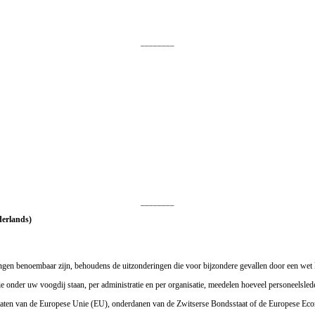
________
________
derlands)
eningen benoembaar zijn, behoudens de uitzonderingen die voor bijzondere gevallen door een we
 onder uw voogdij staan, per administratie en per organisatie, meedelen hoeveel personeelsleden
dstaten van de Europese Unie (EU), onderdanen van de Zwitserse Bondsstaat of de Europese E