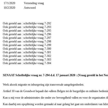
17/1/2020
Verzending vraag
10/2/2020
Antwoord
Ook gesteld aan : schriftelijke vraag
7-292
Ook gesteld aan : schriftelijke vraag
7-293
Ook gesteld aan : schriftelijke vraag
7-295
Ook gesteld aan : schriftelijke vraag
7-296
Ook gesteld aan : schriftelijke vraag
7-297
Ook gesteld aan : schriftelijke vraag
7-298
Ook gesteld aan : schriftelijke vraag
7-299
Ook gesteld aan : schriftelijke vraag
7-300
Ook gesteld aan : schriftelijke vraag
7-301
Ook gesteld aan : schriftelijke vraag
7-302
Ook gesteld aan : schriftelijke vraag
7-303
Ook gesteld aan : schriftelijke vraag
7-304
SENAAT Schriftelijke vraag nr. 7-294 d.d. 17 januari 2020 : (Vraag gesteld in het Ne
Werk alsook migratie en inburgering zijn transversale aangelegenheden.
Artikel 10 van de Grondwet bepaalt dat «alleen Belgen tot de burgerlijke en militaire bedi
Kan u mij voor de administraties die onder uw bevoegdheid vallen en voor de organisaties die
Kan daarbij een opsplitsing worden gemaakt al naar gelang het gaat om onderdanen van li