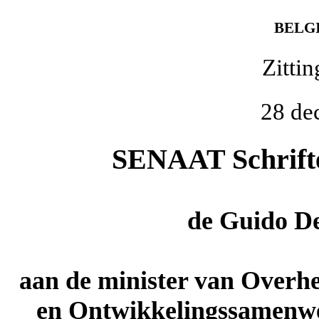
BELG
Zitti
28 de
SENAAT Schriftel
de
Guido D
aan de minister van Overh
en Ontwikkelingssamenwe