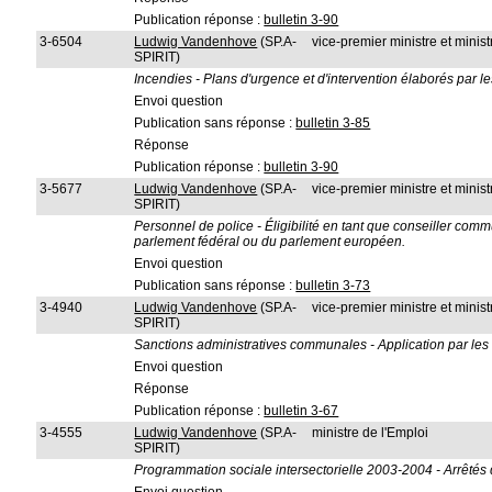
Publication réponse :
bulletin 3-90
3-6504
Ludwig Vandenhove
(SP.A-
vice-premier ministre et ministr
SPIRIT)
Incendies - Plans d'urgence et d'intervention élaborés par 
Envoi question
Publication sans réponse :
bulletin 3-85
Réponse
Publication réponse :
bulletin 3-90
3-5677
Ludwig Vandenhove
(SP.A-
vice-premier ministre et ministr
SPIRIT)
Personnel de police - Éligibilité en tant que conseiller c
parlement fédéral ou du parlement européen.
Envoi question
Publication sans réponse :
bulletin 3-73
3-4940
Ludwig Vandenhove
(SP.A-
vice-premier ministre et ministr
SPIRIT)
Sanctions administratives communales - Application par l
Envoi question
Réponse
Publication réponse :
bulletin 3-67
3-4555
Ludwig Vandenhove
(SP.A-
ministre de l'Emploi
SPIRIT)
Programmation sociale intersectorielle 2003-2004 - Arrêtés 