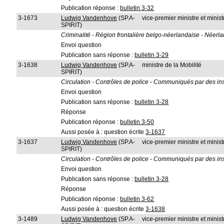
Publication réponse :
bulletin 3-32
3-1673
Ludwig Vandenhove
(SP.A-
vice-premier ministre et ministr
SPIRIT)
Criminalité - Région frontalière belgo-néerlandaise - Néerl
Envoi question
Publication sans réponse :
bulletin 3-29
3-1638
Ludwig Vandenhove
(SP.A-
ministre de la Mobilité
SPIRIT)
Circulation - Contrôles de police - Communiqués par des inst
Envoi question
Publication sans réponse :
bulletin 3-28
Réponse
Publication réponse :
bulletin 3-50
Aussi posée à : question écrite
3-1637
3-1637
Ludwig Vandenhove
(SP.A-
vice-premier ministre et ministr
SPIRIT)
Circulation - Contrôles de police - Communiqués par des inst
Envoi question
Publication sans réponse :
bulletin 3-28
Réponse
Publication réponse :
bulletin 3-62
Aussi posée à : question écrite
3-1638
3-1489
Ludwig Vandenhove
(SP.A-
vice-premier ministre et ministr