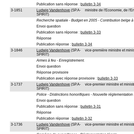
Publication sans réponse :
bulletin 3-34
3-1851
Ludwig Vandenhove
(SP.A-
ministre de l'Economie, de l'E
SPIRIT)
Recherche spatiale - Budget en 2005 - Contribution belge 
Envoi question
Publication sans réponse :
bulletin 3-33
Réponse
Publication réponse :
bulletin 3-34
3-1846
Ludwig Vandenhove
(SP.A-
vice-première ministre et minis
SPIRIT)
Armes à feu - Enregistrement.
Envoi question
Réponse provisoire
Publication avec réponse provisoire :
bulletin 3-33
3-1737
Ludwig Vandenhove
(SP.A-
vice-premier ministre et ministr
SPIRIT)
Police - Distinctions honorifiques - Nouvelle réglementation
Envoi question
Publication sans réponse :
bulletin 3-31
Réponse
Publication réponse :
bulletin 3-32
3-1736
Ludwig Vandenhove
(SP.A-
vice-premier ministre et ministr
SPIRIT)