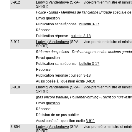
3-912
Ludwig Vandenhove
(SP.A-
vice-premier ministre et ministr
SPIRIT)
Police - Statut - Membres de l'ancienne Brigade spéciale de
Envoi question
Publication sans réponse :
bulletin 3-17
Réponse
Publication réponse :
bulletin 3-18
3-911
Ludwig Vandenhove
(SP.A-
vice-premier ministre et ministr
SPIRIT)
Réforme des polices - Droit au logement des anciens genda
Envoi question
Publication sans réponse :
bulletin 3-17
Réponse
Publication réponse :
bulletin 3-18
Aussi posée à : question écrite
3-910
3-910
Ludwig Vandenhove
(SP.A-
vice-premier ministre et minis
SPIRIT)
(pas encore traduite) Politiehervorming - Recht op huisvest
Envoi
question
Réponse
Décision de ne pas publier
Aussi posée à : question écrite
3-911
3-854
Ludwig Vandenhove
(SP.A-
vice-première ministre et minis
SPIRIT)