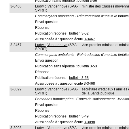
Publication sans réponse :
bulletin 3-56
3-3468
Ludwig Vandenhove
(SP.A-
ministre des Classes moyennes
SPIRIT)
Commerçants ambulants - Réintroduction d'une taxe forfaitai
Envoi question
Réponse
Publication réponse :
bulletin 3-52
Aussi posée à : question écrite
3-3467
3-3467
Ludwig Vandenhove
(SP.A-
vice-premier ministre et minis
SPIRIT)
Commerçants ambulants - Réintroduction d'une taxe forfaitai
Envoi question
Publication sans réponse :
bulletin 3-53
Réponse
Publication réponse :
bulletin 3-58
Aussi posée à : question écrite
3-3468
3-3099
Ludwig Vandenhove
(SP.A-
secrétaire d'état aux Familles
SPIRIT)
de la Santé publique
Personnes handicapées - Cartes de stationnement - Mention du
Envoi question
Réponse
Publication réponse :
bulletin 3-49
Aussi posée à : question écrite
3-3098
3-3098
Ludwig Vandenhove
(SP.A-
vice-premier ministre et ministr