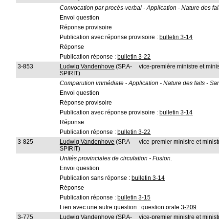
Convocation par procès-verbal - Application - Nature des fai
Envoi question
Réponse provisoire
Publication avec réponse provisoire :
bulletin 3-14
Réponse
Publication réponse :
bulletin 3-22
3-853
Ludwig Vandenhove
(SP.A-
vice-première ministre et minis
SPIRIT)
Comparution immédiate - Application - Nature des faits - Sa
Envoi question
Réponse provisoire
Publication avec réponse provisoire :
bulletin 3-14
Réponse
Publication réponse :
bulletin 3-22
3-825
Ludwig Vandenhove
(SP.A-
vice-premier ministre et ministr
SPIRIT)
Unités provinciales de circulation - Fusion.
Envoi question
Publication sans réponse :
bulletin 3-14
Réponse
Publication réponse :
bulletin 3-15
Lien avec une autre question : question orale
3-209
3-775
Ludwig Vandenhove
(SP.A-
vice-premier ministre et ministr