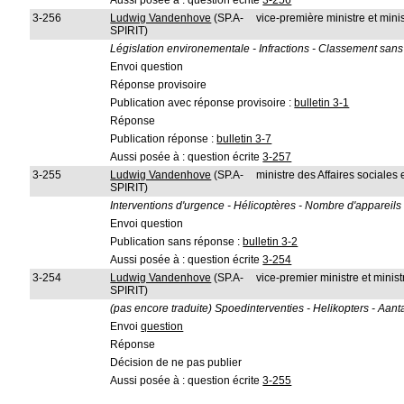
Aussi posée à : question écrite
3-256
3-256
Ludwig Vandenhove
(SP.A-
vice-première ministre et minis
SPIRIT)
Législation environementale - Infractions - Classement sans
Envoi question
Réponse provisoire
Publication avec réponse provisoire :
bulletin 3-1
Réponse
Publication réponse :
bulletin 3-7
Aussi posée à : question écrite
3-257
3-255
Ludwig Vandenhove
(SP.A-
ministre des Affaires sociales
SPIRIT)
Interventions d'urgence - Hélicoptères - Nombre d'appareils
Envoi question
Publication sans réponse :
bulletin 3-2
Aussi posée à : question écrite
3-254
3-254
Ludwig Vandenhove
(SP.A-
vice-premier ministre et ministr
SPIRIT)
(pas encore traduite) Spoedinterventies - Helikopters - Aant
Envoi
question
Réponse
Décision de ne pas publier
Aussi posée à : question écrite
3-255