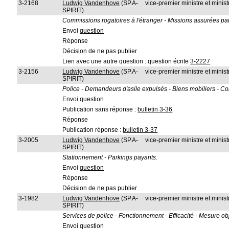
3-2168
Ludwig Vandenhove
(SP.A-
vice-premier ministre et ministr
SPIRIT)
Commissions rogatoires à l'étranger - Missions assurées par
Envoi
question
Réponse
Décision de ne pas publier
Lien avec une autre question : question écrite
3-2227
3-2156
Ludwig Vandenhove
(SP.A-
vice-premier ministre et ministr
SPIRIT)
Police - Demandeurs d'asile expulsés - Biens mobiliers - Co
Envoi question
Publication sans réponse :
bulletin 3-36
Réponse
Publication réponse :
bulletin 3-37
3-2005
Ludwig Vandenhove
(SP.A-
vice-premier ministre et minis
SPIRIT)
Stationnement - Parkings payants.
Envoi
question
Réponse
Décision de ne pas publier
3-1982
Ludwig Vandenhove
(SP.A-
vice-premier ministre et ministr
SPIRIT)
Services de police - Fonctionnement - Efficacité - Mesure obj
Envoi question