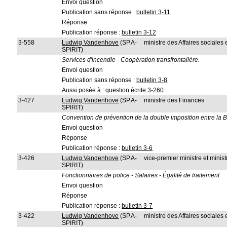
Envoi question
Publication sans réponse :
bulletin 3-11
Réponse
Publication réponse :
bulletin 3-12
3-558
Ludwig Vandenhove
(SP.A-
ministre des Affaires sociales
SPIRIT)
Services d'incendie - Coopération transfrontalière.
Envoi question
Publication sans réponse :
bulletin 3-8
Aussi posée à : question écrite
3-260
3-427
Ludwig Vandenhove
(SP.A-
ministre des Finances
SPIRIT)
Convention de prévention de la double imposition entre la Bel
Envoi question
Réponse
Publication réponse :
bulletin 3-6
3-426
Ludwig Vandenhove
(SP.A-
vice-premier ministre et ministr
SPIRIT)
Fonctionnaires de police - Salaires - Égalité de traitement.
Envoi question
Réponse
Publication réponse :
bulletin 3-7
3-422
Ludwig Vandenhove
(SP.A-
ministre des Affaires sociales
SPIRIT)