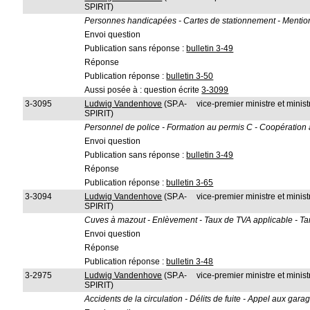
SPIRIT)
Personnes handicapées - Cartes de stationnement - Mention du
Envoi question
Publication sans réponse :
bulletin 3-49
Réponse
Publication réponse :
bulletin 3-50
Aussi posée à : question écrite
3-3099
3-3095
Ludwig Vandenhove
(SP.A-
vice-premier ministre et ministr
SPIRIT)
Personnel de police - Formation au permis C - Coopération a
Envoi question
Publication sans réponse :
bulletin 3-49
Réponse
Publication réponse :
bulletin 3-65
3-3094
Ludwig Vandenhove
(SP.A-
vice-premier ministre et minis
SPIRIT)
Cuves à mazout - Enlèvement - Taux de TVA applicable - Tar
Envoi question
Réponse
Publication réponse :
bulletin 3-48
3-2975
Ludwig Vandenhove
(SP.A-
vice-premier ministre et ministr
SPIRIT)
Accidents de la circulation - Délits de fuite - Appel aux garag