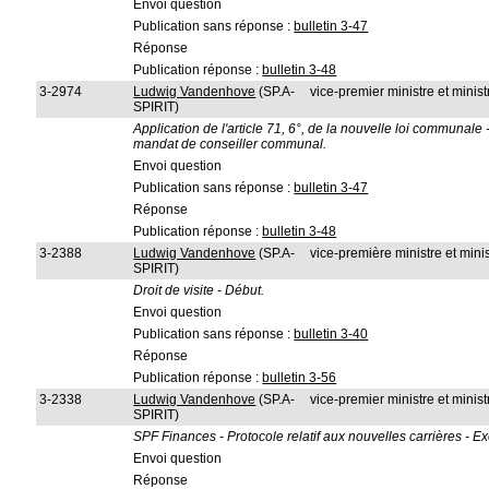
Envoi question
Publication sans réponse :
bulletin 3-47
Réponse
Publication réponse :
bulletin 3-48
3-2974
Ludwig Vandenhove
(SP.A-
vice-premier ministre et ministr
SPIRIT)
Application de l'article 71, 6°, de la nouvelle loi communal
mandat de conseiller communal.
Envoi question
Publication sans réponse :
bulletin 3-47
Réponse
Publication réponse :
bulletin 3-48
3-2388
Ludwig Vandenhove
(SP.A-
vice-première ministre et minis
SPIRIT)
Droit de visite - Début.
Envoi question
Publication sans réponse :
bulletin 3-40
Réponse
Publication réponse :
bulletin 3-56
3-2338
Ludwig Vandenhove
(SP.A-
vice-premier ministre et minis
SPIRIT)
SPF Finances - Protocole relatif aux nouvelles carrières - Ex
Envoi question
Réponse