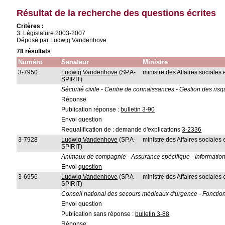
Résultat de la recherche des questions écrites
Critères :
3: Législature 2003-2007
Déposé par Ludwig Vandenhove
78 résultats
Numéro
Senateur
Ministre
3-7950
Ludwig Vandenhove
(SP.A-
ministre des Affaires sociales
SPIRIT)
Sécurité civile - Centre de connaissances - Gestion des risq
Réponse
Publication réponse :
bulletin 3-90
Envoi question
Requalification de : demande d'explications
3-2336
3-7928
Ludwig Vandenhove
(SP.A-
ministre des Affaires sociales
SPIRIT)
Animaux de compagnie - Assurance spécifique - Information
Envoi
question
3-6956
Ludwig Vandenhove
(SP.A-
ministre des Affaires sociales
SPIRIT)
Conseil national des secours médicaux d'urgence - Fonction
Envoi question
Publication sans réponse :
bulletin 3-88
Réponse