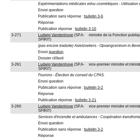
Expérimentations médicales et/ou cosmétiques - Utilisation
Envoi question
Publication sans réponse :
bulletin 3-6
Réponse
Publication réponse :
bulletin 3-10
3-271
Ludwig Vandenhove
(SP.A-
ministre de la Fonction publiqu
SPIRIT)
(pas encore traduite) Asielzoekers.- Opvangcentrum in Bev
Envoi
question
Dossier clôturé
3-261
Ludwig Vandenhove
(SP.A-
vice-premier ministre et ministr
SPIRIT)
Fourons - Élection du conseil du CPAS.
Envoi question
Publication sans réponse :
bulletin 3-2
Réponse
Publication réponse :
bulletin 3-21
3-260
Ludwig Vandenhove
(SP.A-
vice-premier ministre et ministr
SPIRIT)
Services d'incendie et ambulances - Coopération transfronta
Envoi question
Publication sans réponse :
bulletin 3-2
Réponse