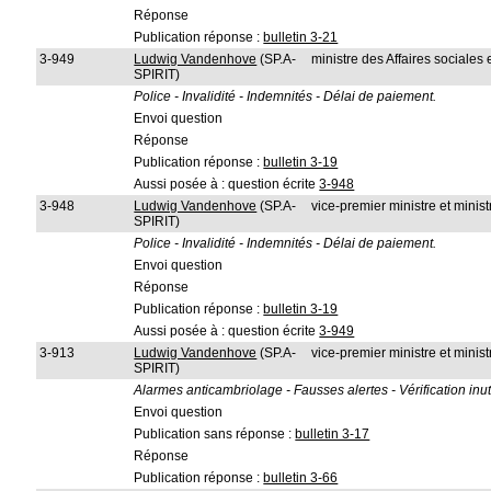
Réponse
Publication réponse :
bulletin 3-21
3-949
Ludwig Vandenhove
(SP.A-
ministre des Affaires sociales
SPIRIT)
Police - Invalidité - Indemnités - Délai de paiement.
Envoi question
Réponse
Publication réponse :
bulletin 3-19
Aussi posée à : question écrite
3-948
3-948
Ludwig Vandenhove
(SP.A-
vice-premier ministre et ministr
SPIRIT)
Police - Invalidité - Indemnités - Délai de paiement.
Envoi question
Réponse
Publication réponse :
bulletin 3-19
Aussi posée à : question écrite
3-949
3-913
Ludwig Vandenhove
(SP.A-
vice-premier ministre et ministr
SPIRIT)
Alarmes anticambriolage - Fausses alertes - Vérification inut
Envoi question
Publication sans réponse :
bulletin 3-17
Réponse
Publication réponse :
bulletin 3-66