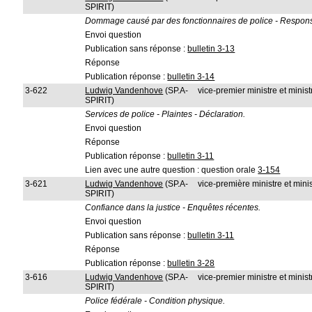
SPIRIT)
Dommage causé par des fonctionnaires de police - Responsa
Envoi question
Publication sans réponse :
bulletin 3-13
Réponse
Publication réponse :
bulletin 3-14
3-622
Ludwig Vandenhove
(SP.A-
vice-premier ministre et ministr
SPIRIT)
Services de police - Plaintes - Déclaration.
Envoi question
Réponse
Publication réponse :
bulletin 3-11
Lien avec une autre question : question orale
3-154
3-621
Ludwig Vandenhove
(SP.A-
vice-première ministre et minis
SPIRIT)
Confiance dans la justice - Enquêtes récentes.
Envoi question
Publication sans réponse :
bulletin 3-11
Réponse
Publication réponse :
bulletin 3-28
3-616
Ludwig Vandenhove
(SP.A-
vice-premier ministre et ministr
SPIRIT)
Police fédérale - Condition physique.