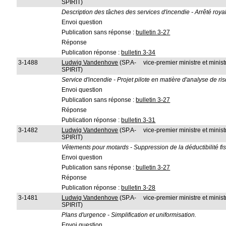
SPIRIT)
Description des tâches des services d'incendie - Arrêté roya
Envoi question
Publication sans réponse :
bulletin 3-27
Réponse
Publication réponse :
bulletin 3-34
3-1488
Ludwig Vandenhove
(SP.A-
vice-premier ministre et ministr
SPIRIT)
Service d'incendie - Projet pilote en matière d'analyse de ris
Envoi question
Publication sans réponse :
bulletin 3-27
Réponse
Publication réponse :
bulletin 3-31
3-1482
Ludwig Vandenhove
(SP.A-
vice-premier ministre et minis
SPIRIT)
Vêtements pour motards - Suppression de la déductibilité fis
Envoi question
Publication sans réponse :
bulletin 3-27
Réponse
Publication réponse :
bulletin 3-28
3-1481
Ludwig Vandenhove
(SP.A-
vice-premier ministre et ministr
SPIRIT)
Plans d'urgence - Simplification et uniformisation.
Envoi question