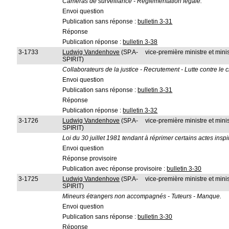
Caméras de surveillance - Réglementation légale.
Envoi question
Publication sans réponse :
bulletin 3-31
Réponse
Publication réponse :
bulletin 3-38
3-1733
Ludwig Vandenhove
(SP.A-
vice-première ministre et minis
SPIRIT)
Collaborateurs de la justice - Recrutement - Lutte contre le
Envoi question
Publication sans réponse :
bulletin 3-31
Réponse
Publication réponse :
bulletin 3-32
3-1726
Ludwig Vandenhove
(SP.A-
vice-première ministre et minis
SPIRIT)
Loi du 30 juillet 1981 tendant à réprimer certains actes insp
Envoi question
Réponse provisoire
Publication avec réponse provisoire :
bulletin 3-30
3-1725
Ludwig Vandenhove
(SP.A-
vice-première ministre et minis
SPIRIT)
Mineurs étrangers non accompagnés - Tuteurs - Manque.
Envoi question
Publication sans réponse :
bulletin 3-30
Réponse