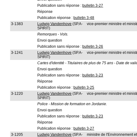
Publication sans réponse :
bulletin 3-27
Réponse
Publication réponse :
bulletin 3-48
3-1383
Ludwig Vandenhove
(SP.A-
vice-premier ministre et ministr
SPIRIT)
Remorques - Vols.
Envoi question
Publication sans réponse :
bulletin 3-26
3-1241
Ludwig Vandenhove
(SP.A-
vice-premier ministre et ministr
SPIRIT)
Cartes d'identité - Titulaires de plus de 75 ans - Date de valid
Envoi question
Publication sans réponse :
bulletin 3-23
Réponse
Publication réponse :
bulletin 3-25
3-1220
Ludwig Vandenhove
(SP.A-
vice-premier ministre et ministr
SPIRIT)
Police - Mission de formation en Jordanie.
Envoi question
Publication sans réponse :
bulletin 3-23
Réponse
Publication réponse :
bulletin 3-27
3-1205
Ludwig Vandenhove
(SP.A-
ministre de l'Environnement e