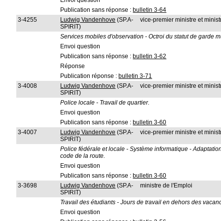
Envoi question
Publication sans réponse :
bulletin 3-64
3-4255
Ludwig Vandenhove
(SP.A-
vice-premier ministre et ministr
SPIRIT)
Services mobiles d'observation - Octroi du statut de garde 
Envoi question
Publication sans réponse :
bulletin 3-62
Réponse
Publication réponse :
bulletin 3-71
3-4008
Ludwig Vandenhove
(SP.A-
vice-premier ministre et ministr
SPIRIT)
Police locale - Travail de quartier.
Envoi question
Publication sans réponse :
bulletin 3-60
3-4007
Ludwig Vandenhove
(SP.A-
vice-premier ministre et ministr
SPIRIT)
Police fédérale et locale - Système informatique - Adaptation à
code de la route.
Envoi question
Publication sans réponse :
bulletin 3-60
3-3698
Ludwig Vandenhove
(SP.A-
ministre de l'Emploi
SPIRIT)
Travail des étudiants - Jours de travail en dehors des vacan
Envoi question