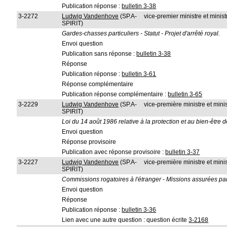
Publication réponse :
bulletin 3-38
3-2272
Ludwig Vandenhove
(SP.A-
vice-premier ministre et ministr
SPIRIT)
Gardes-chasses particuliers - Statut - Projet d'arrêté royal.
Envoi question
Publication sans réponse :
bulletin 3-38
Réponse
Publication réponse :
bulletin 3-61
Réponse complémentaire
Publication réponse complémentaire :
bulletin 3-65
3-2229
Ludwig Vandenhove
(SP.A-
vice-première ministre et minis
SPIRIT)
Loi du 14 août 1986 relative à la protection et au bien-être 
Envoi question
Réponse provisoire
Publication avec réponse provisoire :
bulletin 3-37
3-2227
Ludwig Vandenhove
(SP.A-
vice-première ministre et minis
SPIRIT)
Commissions rogatoires à l'étranger - Missions assurées par
Envoi question
Réponse
Publication réponse :
bulletin 3-36
Lien avec une autre question : question écrite
3-2168