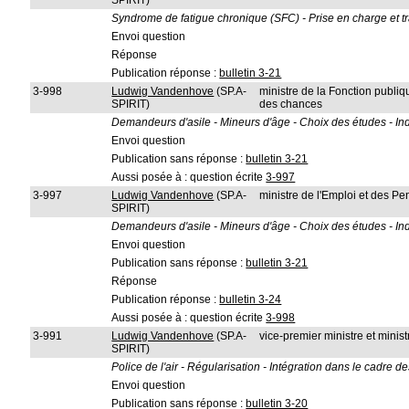
SPIRIT)
Syndrome de fatigue chronique (SFC) - Prise en charge et tr
Envoi question
Réponse
Publication réponse :
bulletin 3-21
3-998
Ludwig Vandenhove
(SP.A-
ministre de la Fonction publiqu
SPIRIT)
des chances
Demandeurs d'asile - Mineurs d'âge - Choix des études - In
Envoi question
Publication sans réponse :
bulletin 3-21
Aussi posée à : question écrite
3-997
3-997
Ludwig Vandenhove
(SP.A-
ministre de l'Emploi et des Pe
SPIRIT)
Demandeurs d'asile - Mineurs d'âge - Choix des études - In
Envoi question
Publication sans réponse :
bulletin 3-21
Réponse
Publication réponse :
bulletin 3-24
Aussi posée à : question écrite
3-998
3-991
Ludwig Vandenhove
(SP.A-
vice-premier ministre et ministr
SPIRIT)
Police de l'air - Régularisation - Intégration dans le cadre des
Envoi question
Publication sans réponse :
bulletin 3-20