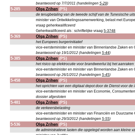
beantwoord op 7/7/2011 (handelingen
5-29
)
5-285
Olga Zrihen
(PS)
de terugbetaling van de tweede schijf van de Tunesische u
minister van Ontwikkelingssamenwerking, belast met Europ
vraag geherkwalificeerd
Geherkwalificeerd als : schriftelijke vraag
5-3748
5-369
Olga Zrihen
(PS)
het Europees burgerinitiatief
vice-eersteminister en minister van Binnenlandse Zaken en 
beantwoord op 19/1/2012 (handelingen
5-44
)
5-385
Olga Zrihen
(PS)
het risico op elektrocutie voor brandweerlui bij het aanraken 
vice-eersteminister en minister van Binnenlandse Zaken en 
beantwoord op 26/1/2012 (handelingen
5-45
)
5-458
Olga Zrihen
(PS)
het oprichten van een digitaal depot door de Dienst voor de 
vice-eersteminister en minister van Economie, Consumente
dossier afgesloten
5-481
Olga Zrihen
(PS)
de verkeersbelasting
vice-eersteminister en minister van Financiën en Duurzame
beantwoord op 29/3/2012 (handelingen
5-55
)
5-536
Olga Zrihen
(PS)
de administratieve lasten die opgelegd worden aan kleine v