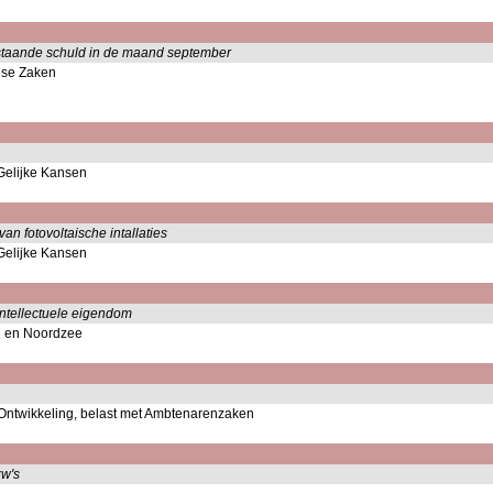
itstaande schuld in de maand september
ese Zaken
Gelijke Kansen
van fotovoltaische intallaties
Gelijke Kansen
intellectuele eigendom
n en Noordzee
 Ontwikkeling, belast met Ambtenarenzaken
zw's