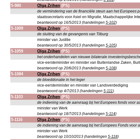
5-980
Olga Zrihen
(PS)
de vermindering van de financiële steun aan het Europees
staatssecretaris voor Asiel en Migratie, Maatschappelijke In
beantwoord op 16/5/2013 (handelingen
5-102
)
5-1009
Olga Zrihen
(PS)
de sluiting van de gevangenis van Tilburg
minister van Justitie
beantwoord op 30/5/2013 (handelingen
5-105
)
5-1059
Olga Zrihen
(PS)
het onderhandelen van nieuwe bilaterale investeringsbes
vice-eersteminister en minister van Buitenlandse Zaken, B
beantwoord op 20/6/2013 (handelingen
5-108
)
5-1084
Olga Zrihen
(PS)
de bloeddonatie in het leger
vice-eersteminister en minister van Landsverdediging
beantwoord op 4/7/2013 (handelingen
5-111
)
5-1103
Olga Zrihen
(PS)
de indiening van de aanvraag bij het Europees fonds voor a
minister van Werk
beantwoord op 18/7/2013 (handelingen
5-114
)
5-1116
Olga Zrihen
(PS)
de indiening van de aanvraag bij het Europees Fonds voor 
minister van Werk
beantwoord op 10/10/2013 (handelingen
5-118
)