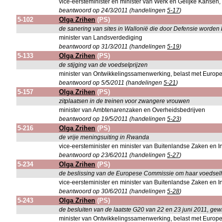
vice-eersteminister en minister van Werk en Gelijke Kansen, 
beantwoord op 24/3/2011 (handelingen
5-17
)
5-102
Olga Zrihen
(PS)
de sanering van sites in Wallonië die door Defensie worden
minister van Landsverdediging
beantwoord op 31/3/2011 (handelingen
5-19
)
5-133
Olga Zrihen
(PS)
de stijging van de voedselprijzen
minister van Ontwikkelingssamenwerking, belast met Europ
beantwoord op 5/5/2011 (handelingen
5-21
)
5-157
Olga Zrihen
(PS)
zitplaatsen in de treinen voor zwangere vrouwen
minister van Ambtenarenzaken en Overheidsbedrijven
beantwoord op 19/5/2011 (handelingen
5-23
)
5-216
Olga Zrihen
(PS)
de vrije meningsuiting in Rwanda
vice-eersteminister en minister van Buitenlandse Zaken en I
beantwoord op 23/6/2011 (handelingen
5-27
)
5-234
Olga Zrihen
(PS)
de beslissing van de Europese Commissie om haar voedselh
vice-eersteminister en minister van Buitenlandse Zaken en I
beantwoord op 30/6/2011 (handelingen
5-28
)
5-243
Olga Zrihen
(PS)
de besluiten van de laatste G20 van 22 en 23 juni 2011, ge
minister van Ontwikkelingssamenwerking, belast met Europ