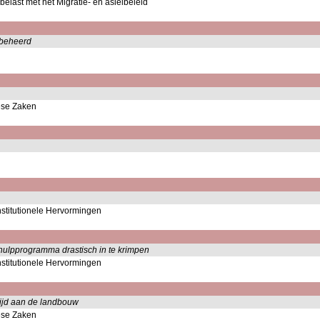
belast met het Migratie- en asielbeleid
 beheerd
ese Zaken
nstitutionele Hervormingen
ulpprogramma drastisch in te krimpen
nstitutionele Hervormingen
wijd aan de landbouw
ese Zaken