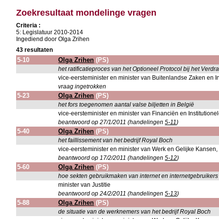
Zoekresultaat mondelinge vragen
Criteria :
5: Legislatuur 2010-2014
Ingediend door Olga Zrihen
43 resultaten
5-10
Olga Zrihen
(PS)
het ratificatieproces van het Optioneel Protocol bij het Ve
vice-eersteminister en minister van Buitenlandse Zaken en I
vraag ingetrokken
5-23
Olga Zrihen
(PS)
het fors toegenomen aantal valse biljetten in België
vice-eersteminister en minister van Financiën en Institution
beantwoord op 27/1/2011 (handelingen
5-11
)
5-40
Olga Zrihen
(PS)
het faillissement van het bedrijf Royal Boch
vice-eersteminister en minister van Werk en Gelijke Kansen, 
beantwoord op 17/2/2011 (handelingen
5-12
)
5-60
Olga Zrihen
(PS)
hoe sekten gebruikmaken van internet en internetgebruikers
minister van Justitie
beantwoord op 24/2/2011 (handelingen
5-13
)
5-88
Olga Zrihen
(PS)
de situatie van de werknemers van het bedrijf Royal Boch