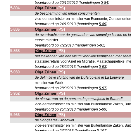
beantwoord op 20/12/2012 (handelingen
5-84
)
5-804
Olga Zrihen
(PS)
de bescherming van jonge consumenten
vice-eersteminister en minister van Economie, Consumente
beantwoord op 24/1/2013 (handelingen
5-89
)
5-836
Olga Zrihen
(PS)
de overdracht naar de gastlanden van sommige kosten en l
eerste minister
beantwoord op 7/2/2013 (handelingen
5-91
)
5-868
Olga Zrihen
(PS)
het toekennen van een visum voor kort verblijf aan mensen
staatssecretaris voor Asiel en Migratie, Maatschappelijke In
beantwoord op 28/2/2013 (handelingen
5-93
)
5-930
Olga Zrihen
(PS)
de definitieve sluiting van de Duferco-site in La Louvière
minister van Werk
beantwoord op 28/3/2013 (handelingen
5-97
)
5-952
Olga Zrihen
(PS)
de nieuwe wet op de pers en de persvrijheid in Burundi
vice-eersteminister en minister van Buitenlandse Zaken, B
beantwoord op 25/4/2013 (handelingen
5-99
)
5-966
Olga Zrihen
(PS)
de Hongaarse Grondwet
vice-eersteminister en minister van Buitenlandse Zaken, B
beantwoord op 2/5/2013 (handelingen
5-101
)