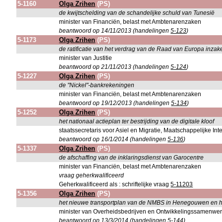
5-1160
Olga Zrihen
(PS)
de kwijtschelding van de schandelijke schuld van Tunesië
minister van Financiën, belast met Ambtenarenzaken
beantwoord op 14/11/2013 (handelingen
5-123
)
5-1173
Olga Zrihen
(PS)
de ratificatie van het verdrag van de Raad van Europa inza
minister van Justitie
beantwoord op 21/11/2013 (handelingen
5-124
)
5-1227
Olga Zrihen
(PS)
de "Nickel"-bankrekeningen
minister van Financiën, belast met Ambtenarenzaken
beantwoord op 19/12/2013 (handelingen
5-134
)
5-1252
Olga Zrihen
(PS)
het nationaal actieplan ter bestrijding van de digitale kloof
staatssecretaris voor Asiel en Migratie, Maatschappelijke In
beantwoord op 16/1/2014 (handelingen
5-136
)
5-1337
Olga Zrihen
(PS)
de afschaffing van de inklaringsdienst van Garocentre
minister van Financiën, belast met Ambtenarenzaken
vraag geherkwalificeerd
Geherkwalificeerd als : schriftelijke vraag
5-11203
5-1356
Olga Zrihen
(PS)
het nieuwe transportplan van de NMBS in Henegouwen en he
minister van Overheidsbedrijven en Ontwikkelingssamenwerk
beantwoord op 13/3/2014 (handelingen
5-144
)