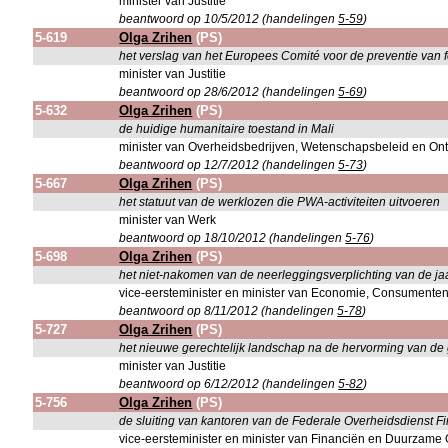
minister van Justitie
beantwoord op 10/5/2012 (handelingen
5-59
)
5-619
Olga Zrihen
(PS)
het verslag van het Europees Comité voor de preventie van 
minister van Justitie
beantwoord op 28/6/2012 (handelingen
5-69
)
5-632
Olga Zrihen
(PS)
de huidige humanitaire toestand in Mali
minister van Overheidsbedrijven, Wetenschapsbeleid en On
beantwoord op 12/7/2012 (handelingen
5-73
)
5-667
Olga Zrihen
(PS)
het statuut van de werklozen die PWA-activiteiten uitvoeren
minister van Werk
beantwoord op 18/10/2012 (handelingen
5-76
)
5-698
Olga Zrihen
(PS)
het niet-nakomen van de neerleggingsverplichting van de ja
vice-eersteminister en minister van Economie, Consumente
beantwoord op 8/11/2012 (handelingen
5-78
)
5-727
Olga Zrihen
(PS)
het nieuwe gerechtelijk landschap na de hervorming van de
minister van Justitie
beantwoord op 6/12/2012 (handelingen
5-82
)
5-756
Olga Zrihen
(PS)
de sluiting van kantoren van de Federale Overheidsdienst F
vice-eersteminister en minister van Financiën en Duurzame