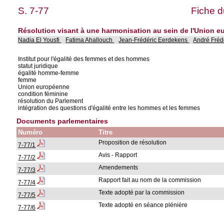
S. 7-77
Fiche d
Résolution visant à une harmonisation au sein de l'Union e
Nadia El Yousfi
Fatima Ahallouch
Jean-Frédéric Eerdekens
André Fréd
Institut pour l'égalité des femmes et des hommes
statut juridique
égalité homme-femme
femme
Union européenne
condition féminine
résolution du Parlement
intégration des questions d'égalité entre les hommes et les femmes
Documents parlementaires
Numéro
Titre
Proposition de résolution
7-77/1
Avis - Rapport
7-77/2
Amendements
7-77/3
Rapport fait au nom de la commission
7-77/4
Texte adopté par la commission
7-77/5
Texte adopté en séance plénière
7-77/6