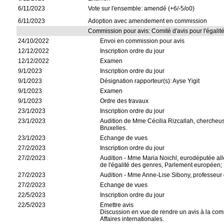
6/11/2023
Vote sur l'ensemble: amendé (+6/-5/o0)
6/11/2023
Adoption avec amendement en commission
Commission pour avis: Comité d'avis pour l'égali
24/10/2022
Envoi en commission pour avis
12/12/2022
Inscription ordre du jour
12/12/2022
Examen
9/1/2023
Inscription ordre du jour
9/1/2023
Désignation rapporteur(s): Ayse Yigit
9/1/2023
Examen
9/1/2023
Ordre des travaux
23/1/2023
Inscription ordre du jour
23/1/2023
Audition de Mme Cécilia Rizcallah, chercheuse
Bruxelles.
23/1/2023
Echange de vues
27/2/2023
Inscription ordre du jour
27/2/2023
Audition - Mme Maria Noichl, eurodéputée al
de l'égalité des genres, Parlement européen;
27/2/2023
Audition - Mme Anne-Lise Sibony, professeur 
27/2/2023
Echange de vues
22/5/2023
Inscription ordre du jour
22/5/2023
Emettre avis
Discussion en vue de rendre un avis à la co
Affaires internationales.