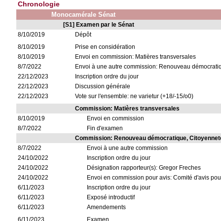
Chronologie
Monocamérale Sénat
[S1] Examen par le Sénat
8/10/2019
Dépôt
8/10/2019
Prise en considération
8/10/2019
Envoi en commission: Matières transversales
8/7/2022
Envoi à une autre commission: Renouveau démocratiq
22/12/2023
Inscription ordre du jour
22/12/2023
Discussion générale
22/12/2023
Vote sur l'ensemble: ne varietur (+18/-15/o0)
Commission: Matières transversales
8/10/2019
Envoi en commission
8/7/2022
Fin d'examen
Commission: Renouveau démocratique, Citoyenneté e
8/7/2022
Envoi à une autre commission
24/10/2022
Inscription ordre du jour
24/10/2022
Désignation rapporteur(s): Gregor Freches
24/10/2022
Envoi en commission pour avis: Comité d'avis pour
6/11/2023
Inscription ordre du jour
6/11/2023
Exposé introductif
6/11/2023
Amendements
6/11/2023
Examen