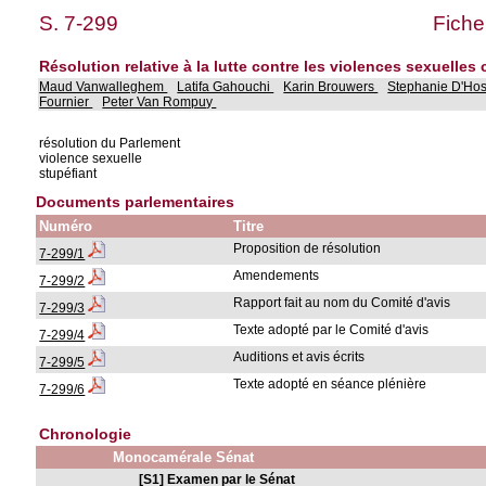
S. 7-299
Fiche
Résolution relative à la lutte contre les violences sexuelles
Maud Vanwalleghem
Latifa Gahouchi
Karin Brouwers
Stephanie D'Ho
Fournier
Peter Van Rompuy
résolution du Parlement
violence sexuelle
stupéfiant
Documents parlementaires
Numéro
Titre
Proposition de résolution
7-299/1
Amendements
7-299/2
Rapport fait au nom du Comité d'avis
7-299/3
Texte adopté par le Comité d'avis
7-299/4
Auditions et avis écrits
7-299/5
Texte adopté en séance plénière
7-299/6
Chronologie
Monocamérale Sénat
[S1] Examen par le Sénat