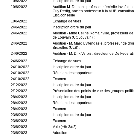
10/6/2022
Inscription ordre du jour
10/6/2022
Audition M. Dumont, professeur émérite invité de d
Guy Redig, ancien professeur à la VUB, consultant e
Elst, conseille
10/6/2022
Echange de vues
24/6/2022
Inscription ordre du jour
24/6/2022
Audition - Mme Céline Romainville, professeur de dr
de Louvain (UCLouvain) ;
24/6/2022
Audition - M. Marc Uyttendaele, professeur de droit 
Bruxelles (ULB) ;
24/6/2022
Audition - M. Dirk Verbist, directeur de De Feder
24/6/2022
Echange de vues
24/10/2022
Inscription ordre du jour
24/10/2022
Réunion des rapporteurs
24/10/2022
Examen
2/12/2022
Inscription ordre du jour
2/12/2022
Présentation des points de vue des groupes politi
28/4/2023
Inscription ordre du jour
28/4/2023
Réunion des rapporteurs
28/4/2023
Examen
23/6/2023
Inscription ordre du jour
23/6/2023
Examen
23/6/2023
Vote (+9/-3/o2)
23/6/2023
Adoption