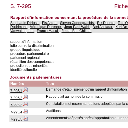
S. 7-295
Fiche
Rapport d’information concernant la procédure de la sonnet
Stephanie D'Hose
Els Ampe
Steven Coenegrachts
Rik Daems
Tom 
Dodrimont
Véronique Durenne
Jean-Paul Wahl
Bert Anciaux
Kurt De
Vanwalleghem
France Masai
Fourat Ben Chikha
rapport d'information
lutte contre la discrimination
groupe linguistique
procédure parlementaire
parlement régional
répartition des compétences
protection des minorités
identité culturelle
Documents parlementaires
Numéro
Titre
Demande d'établissement d'un rapport d'information
7-295/1
Rapport fait au nom de la commission
7-295/2
Constatations et recommandations adoptées par la 
7-295/3
Auditions
7-295/4
Amendements déposés après l'approbation du rappo
7-295/5