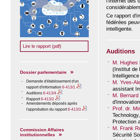
l'internet des 
considérableme
Ce rapport d'i
fédérées peuven
intelligente.
Lire le rapport (pdf)
Auditions
M. Hughes 
(Institut d
Dossier parlementaire
Intelligence 
Demande d'établissement d'un
M. Yves-Al
rapport d'information
6-413/1
assistant I
Auditions
6-413/4
M. Bernard 
Rapport
6-413/2
d'innovatio
Amendements déposés après
Prof. dr. Mi
l'approbation du rapport
6-413/3
Technology,
Protection 
M. Frank R
Commission Affaires
Sécurité So
institutionnelles