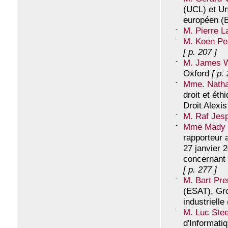
(UCL) et Un
européen (E
M. Pierre L
M. Koen Pe
[ p. 207 ]
M. James W
Oxford
[ p.
Mme. Natha
droit et éthi
Droit Alexis
M. Raf Jes
Mme Mady 
rapporteur 
27 janvier
concernant 
[ p. 277 ]
M. Bart Pre
(ESAT), Gro
industriell
M. Luc Stee
d'Informati