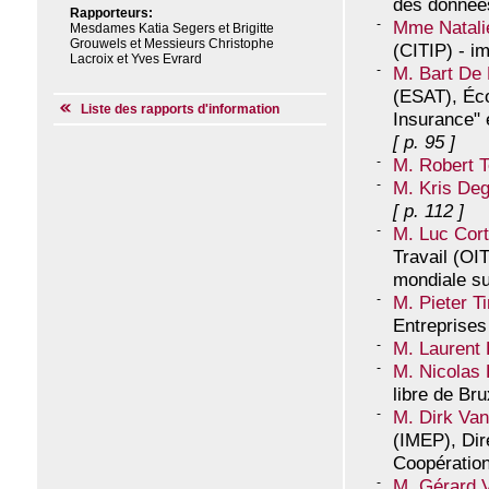
des donné
Rapporteurs:
Mme Natalie
Mesdames Katia Segers et Brigitte
Grouwels et Messieurs Christophe
(CITIP) - i
Lacroix et Yves Evrard
M. Bart De
(ESAT), Éco
Liste des rapports d'information
Insurance" 
[ p. 95 ]
M. Robert To
M. Kris Deg
[ p. 112 ]
M. Luc Cor
Travail (OI
mondiale sur
M. Pieter 
Entreprises
M. Laurent 
M. Nicolas
libre de Br
M. Dirk V
(IMEP), Dir
Coopératio
M. Gérard 