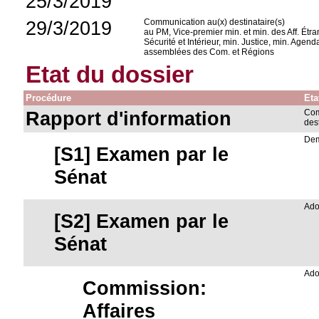
25/3/2019
29/3/2019
Communication au(x) destinataire(s)
au PM, Vice-premier min. et min. des Aff. Étra
Sécurité et Intérieur, min. Justice, min. Age
assemblées des Com. et Régions
Etat du dossier
Procédure
Eta
Rapport d'information
Com
des
Dem
[S1] Examen par le
Sénat
Ado
[S2] Examen par le
Sénat
Ado
Commission:
Affaires