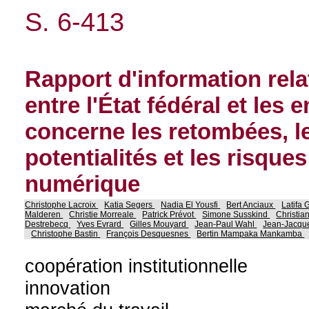
S. 6-413
Rapport d'information relat
entre l'État fédéral et les 
concerne les retombées, le
potentialités et les risques
numérique
Christophe Lacroix
Katia Segers
Nadia El Yousfi
Bert Anciaux
Latifa
Malderen
Christie Morreale
Patrick Prévot
Simone Susskind
Christia
Destrebecq
Yves Evrard
Gilles Mouyard
Jean-Paul Wahl
Jean-Jacqu
Christophe Bastin
François Desquesnes
Bertin Mampaka Mankamba
coopération institutionnelle
innovation