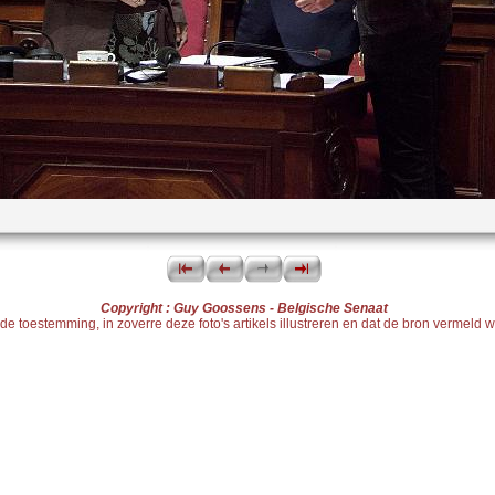
Copyright : Guy Goossens - Belgische Senaat
toestemming, in zoverre deze foto's artikels illustreren en dat de bron vermeld wor