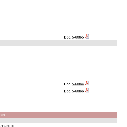
Doc.
5-608/5
Doc.
5-608/4
Doc.
5-608/6
men
2/12/2010