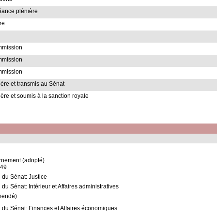
ance plénière
re
ommission
ommission
ommission
ère et transmis au Sénat
ère et soumis à la sanction royale
rnement (adopté)
-49
 du Sénat: Justice
u Sénat: Intérieur et Affaires administratives
mendé)
 du Sénat: Finances et Affaires économiques