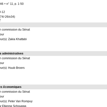
46 + n° 11, p. 1-50
0-12
+74/-26/o34)
2
en commission du Sénat
jour
ur(s): Zakia Khattabi
es administratives
en commission du Sénat
jour
eur(s): Huub Broers
res économiques
en commission du Sénat
jour
eur(s): Peter Van Rompuy
par Etienne Schouppe,