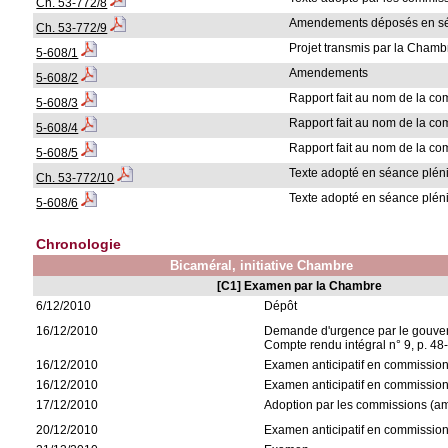
Ch. 53-772/8
Amendements déposés en sé
Ch. 53-772/9
Projet transmis par la Chamb
5-608/1
Amendements
5-608/2
Rapport fait au nom de la c
5-608/3
Rapport fait au nom de la c
5-608/4
Rapport fait au nom de la c
5-608/5
Texte adopté en séance pléni
Ch. 53-772/10
Texte adopté en séance pléni
5-608/6
Chronologie
Bicaméral, initiative Chambre
[C1] Examen par la Chambre
6/12/2010
Dépôt
16/12/2010
Demande d'urgence par le gouve
Compte rendu intégral n° 9, p. 48
16/12/2010
Examen anticipatif en commission
16/12/2010
Examen anticipatif en commission d
17/12/2010
Adoption par les commissions (a
20/12/2010
Examen anticipatif en commission