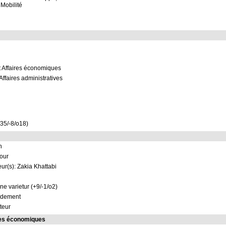
 Mobilité
t Affaires économiques
Affaires administratives
+35/-8/o18)
n
jour
ur(s): Zakia Khattabi
ne varietur (+9/-1/o2)
ndement
teur
res économiques