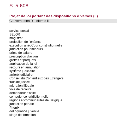
S. 5-608
Projet de loi portant des dispositions diverses (II)
Gouvernement Y. Leterme II
service postal
SELOR
magistrat
protection de l'enfance
exécution arrêt Cour constitutionnelle
juridiction pour mineurs
prime de salaire
prescription d'action
greffes et parquets
application de la loi
recours en annulation
système judiciaire
arriéré judiciaire
Conseil du Contentieux des Etrangers
frais de justice
migration illégale
voie de recours
demandeur d'asile
compétence juridictionnelle
régions et communautés de Belgique
juridiction pénale
Phenix
délinquance juvénile
stage de formation