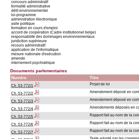
concours administratif
formalité administrative
délit environnemental
loi-programme
administration électronique
asile politique
formation en cours d'emploi
accord de coopération (Cadre institutionnel belge)
responsabilité des dommages environnementaux
juridiction supérieure
recours administratif
application de l'informatique
mesure nationale d'exécution
amende
internement psychiatrique
Documents parlementaires
Numéro
Titre
Projet de loi
Ch. 53-772/1
Amendement déposé en com
Ch. 53-772/2
Amendement déposé en com
Ch. 53-772/3
Amendements déposés en c
Ch. 53-772/4
Rapport fait au nom de la c
Ch. 53-772/5
Rapport fait au nom de la c
Ch. 53-772/6
Rapport fait au nom de la c
Ch. 53-772/7
Texte adopté par les commis