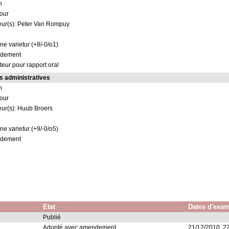
n
jour
eur(s): Peter Van Rompuy
ne varietur (+8/-0/o1)
ndement
eur pour rapport oral
es administratives
n
jour
eur(s): Huub Broers
ne varietur (+9/-0/o5)
ndement
Etat
Dates d'exa
Publié
Adopté avec amendement
21/12/2010, 2