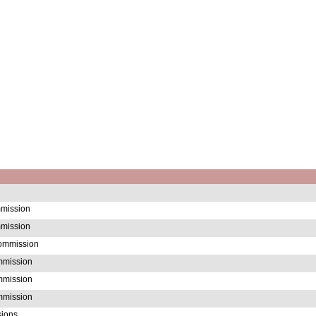
mission
mission
ommission
ommission
ommission
ommission
sions