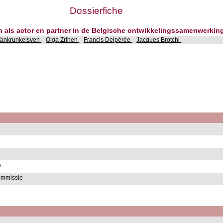
Dossierfiche
en als actor en partner in de Belgische ontwikkelingssamenwerkin
 Vankrunkelsven
Olga Zrihen
Francis Delpérée
Jacques Brotchi
e
ommissie