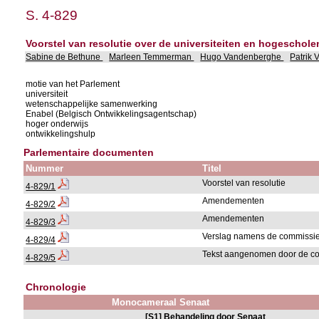
S. 4-829
Voorstel van resolutie over de universiteiten en hogeschol
Sabine de Bethune
Marleen Temmerman
Hugo Vandenberghe
Patrik
motie van het Parlement
universiteit
wetenschappelijke samenwerking
Enabel (Belgisch Ontwikkelingsagentschap)
hoger onderwijs
ontwikkelingshulp
Parlementaire documenten
Nummer
Titel
Voorstel van resolutie
4-829/1
Amendementen
4-829/2
Amendementen
4-829/3
Verslag namens de commissi
4-829/4
Tekst aangenomen door de c
4-829/5
Chronologie
Monocameraal Senaat
[S1] Behandeling door Senaat