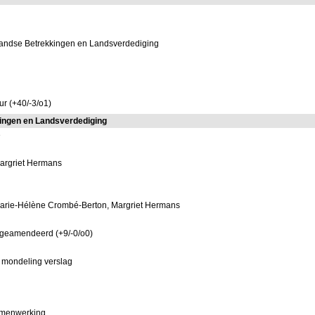
landse Betrekkingen en Landsverdediging
ur (+40/-3/o1)
ingen en Landsverdediging
e
Margriet Hermans
 Marie-Hélène Crombé-Berton, Margriet Hermans
 geamendeerd (+9/-0/o0)
 mondeling verslag
samenwerking