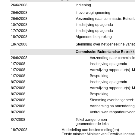
26/6/2008
Indiening
26/6/2008
Inoverwegingneming
26/6/2008
Verzending naar commissie: Buiten
10/7/2008
Inschrijving op agenda
17/7/2008
Inschrijving op agenda
18/7/2008
Algemene bespreking
18/7/2008
Stemming over het geheel: ne variet
Commissie: Buitenlandse Betrekk
26/6/2008
Verzending naar commissi
1/7/2008
Inschrijving op agenda
1/7/2008
Aanwijzing rapporteur(s): 
1/7/2008
Bespreking
8/7/2008
Inschrijving op agenda
8/7/2008
Aanwijzing rapporteur(s):
8/7/2008
Bespreking
8/7/2008
Stemming over het geheel:
8/7/2008
Aanneming na amendering
8/7/2008
Vertrouwen rapporteur voor
8/7/2008
Tekst aangenomen
geamendeerde tekst
18/7/2008
Mededeling aan bestemmeling(en)
Eerste minister Minister van Ontwikkelings