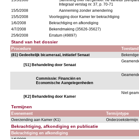
15/5/2008
Stemming over het geheel: ne varietur (eenpari
Integraal verslag nr. 37, p. 70-71
15/5/2008
Aanneming zonder amendering
15/5/2008
Voorlegging door Kamer ter bekrachtiging
1/6/2008
Bekrachtiging en afkondiging
4/7/2008
Bekendmaking (35626-35627)
25/9/2008
Erratum (49897)
Stand van het dossier
Procedure
Toestand
(81) Gedeeltelijk bicameraal, initiatief Senaat
Bekendge
Geamend
[S1] Behandeling door Senaat
Geamend
Commissie: Financiën en
Economische Aangelegenheden
Niet gea
[K2] Behandeling door Kamer
Termijnen
Evenement
Termijntype
Overzending aan Kamer (K1)
Onderzoekstermijn 
Bekrachtiging, afkondiging en publicatie
Bekrachtiging en afkondiging