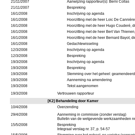
21/11/2007
Aanwijzing rapporteur(s): Berni Collas
21/11/2007
Bespreking
16/1/2008
Inschrijving op agenda
16/1/2008
Hoorzitting met de heer Loic De Cannière
16/1/2008
Hoorzitting met de heer Hugo Couderé, dir
16/1/2008
Hoorzitting met de heer Bert Van Thienen,
16/1/2008
Hoorzitting met de heer Bernard Bayot, di
16/1/2008
Gedachtewisseling
12/3/2008
Inschrijving op agenda
12/3/2008
Bespreking
19/3/2008
Inschrijving op agenda
19/3/2008
Bespreking
19/3/2008
Stemming over het geheel: geamendeerd 
19/3/2008
Aanneming na amendering
19/3/2008
Tekst aangenomen
19/3/2008
Vertrouwen rapporteur
[K2] Behandeling door Kamer
10/4/2008
Overzending
29/4/2008
Aanneming in commissie (zonder verslag)
Bulletin van de wetgevende werkzaamheden nr
15/5/2008
Bespreking
Integraal verslag nr. 37, p. 54-57