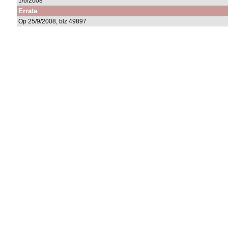
1/6/2008
Errata
Op 25/9/2008, blz 49897