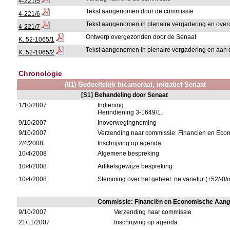
4-221/5
Tekst aangenomen door de commissie
4-221/6
Tekst aangenomen in plenaire vergadering en ov
4-221/7
Ontwerp overgezonden door de Senaat
K. 52-1065/1
Tekst aangenomen in plenaire vergadering en aan 
K. 52-1065/2
Chronologie
(81) Gedeeltelijk bicameraal, initiatief Senaat
[S1] Behandeling door Senaat
1/10/2007
Indiening
Herindiening 3-1649/1.
9/10/2007
Inoverwegingneming
9/10/2007
Verzending naar commissie: Financiën en Ec
2/4/2008
Inschrijving op agenda
10/4/2008
Algemene bespreking
10/4/2008
Artikelsgewijze bespreking
10/4/2008
Stemming over het geheel: ne varietur (+52/-0/
Commissie: Financiën en Economische Aan
9/10/2007
Verzending naar commissie
21/11/2007
Inschrijving op agenda