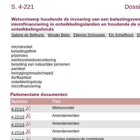
S. 4-221
Dossi
Wetsontwerp houdende de invoering van een belastingsver
microfinanciering in ontwikkelingslanden en houdende de v
ontwikkelingsfonds
Sabine de Bethune
Wouter Beke
Etienne Schouppe
Els Schelfhout
E
microkrediet
belastingaftrek
prijsindex
werkloosheidsverzekering
belasting van natuurlijke personen
aandeel
beleggingsmaatschappij
durfkapitaal
ontwikkelingshulp
microfinanciering
Parlementaire documenten
Nummer
Titel
Wetsvoorstel
4-221/1
Amendementen
4-221/2
Amendementen
4-221/3
Amendementen
4-221/4
Verslag namens de commissie