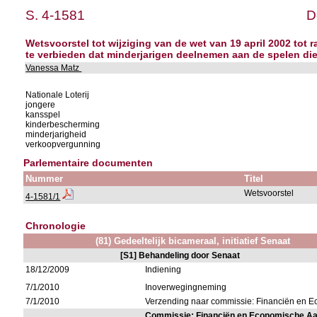
S. 4-1581
D
Wetsvoorstel tot wijziging van de wet van 19 april 2002 tot 
te verbieden dat minderjarigen deelnemen aan de spelen die
Vanessa Matz
Nationale Loterij
jongere
kansspel
kinderbescherming
minderjarigheid
verkoopvergunning
Parlementaire documenten
Nummer
Titel
Wetsvoorstel
4-1581/1
Chronologie
(81) Gedeeltelijk bicameraal, initiatief Senaat
[S1] Behandeling door Senaat
18/12/2009
Indiening
7/1/2010
Inoverwegingneming
7/1/2010
Verzending naar commissie: Financiën en
Commissie: Financiën en Economische A