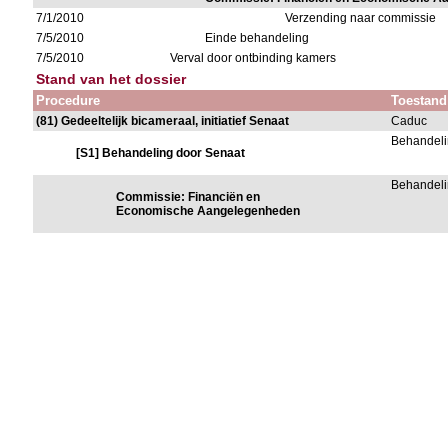
7/1/2010
Verzending naar commissie
7/5/2010
Einde behandeling
7/5/2010
Verval door ontbinding kamers
Stand van het dossier
Procedure
Toestand
(81) Gedeeltelijk bicameraal, initiatief Senaat
Caduc
Behandeli
[S1] Behandeling door Senaat
Behandeli
Commissie: Financiën en
Economische Aangelegenheden