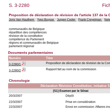
S. 3-2280
Fic
Proposition de déclaration de révision de l'article 137 de la 
Joris Van Hauthem
Yves Buysse
Jurgen Ceder
Frank Creyelman
Nel
communautés de Belgique
répartition des compétences
révision de la constitution
compétence du Parlement
régions et communautés de Belgique
parlement régional
Documents parlementaires
Numéro
Titre
Proposition de déclaration de révision de la Con
3-2280/1
Rapport fait au nom de la commission
3-2280/2
Chronologie
Déclaration Révision Constitution, initiative 
[S1] Examen par le Sénat
20/3/2007
Dépôt
22/3/2007
Prise en considération
22/3/2007
Envoi en commission: Affaires ins