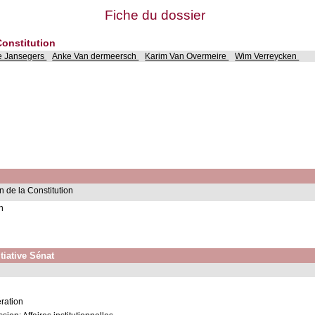
Fiche du dossier
Constitution
e Jansegers
Anke Van dermeersch
Karim Van Overmeire
Wim Verreycken
n de la Constitution
n
tiative Sénat
ération