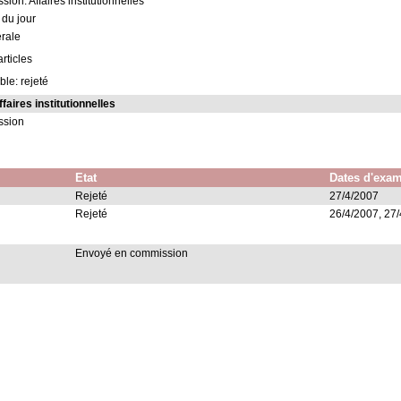
ion: Affaires institutionnelles
 du jour
rale
rticles
ble: rejeté
aires institutionnelles
ssion
Etat
Dates d'exa
Rejeté
27/4/2007
Rejeté
26/4/2007, 27
Envoyé en commission