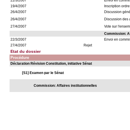
22/3/2007
Envoi en commiss
19/4/2007
Inscription ordre
26/4/2007
Discussion géné
26/4/2007
Discussion des a
27/4/2007
Vote sur l'ensem
Commission: Aff
22/3/2007
Envoi en commi
27/4/2007
Rejet
Etat du dossier
Procédure
Déclaration Révision Constitution, initiative Sénat
[S1] Examen par le Sénat
Commission: Affaires institutionnelles