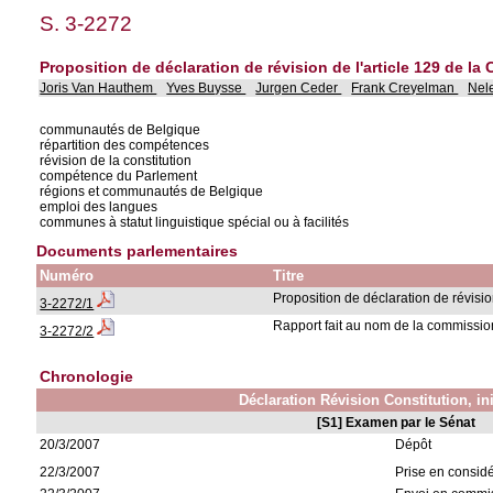
S. 3-2272
Proposition de déclaration de révision de l'article 129 de la 
Joris Van Hauthem
Yves Buysse
Jurgen Ceder
Frank Creyelman
Nel
communautés de Belgique
répartition des compétences
révision de la constitution
compétence du Parlement
régions et communautés de Belgique
emploi des langues
communes à statut linguistique spécial ou à facilités
Documents parlementaires
Numéro
Titre
Proposition de déclaration de révisio
3-2272/1
Rapport fait au nom de la commissio
3-2272/2
Chronologie
Déclaration Révision Constitution, ini
[S1] Examen par le Sénat
20/3/2007
Dépôt
22/3/2007
Prise en consid