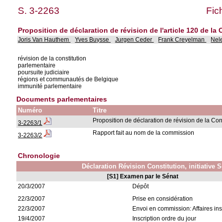
S. 3-2263
Fic
Proposition de déclaration de révision de l'article 120 de la 
Joris Van Hauthem
Yves Buysse
Jurgen Ceder
Frank Creyelman
Nel
révision de la constitution
parlementaire
poursuite judiciaire
régions et communautés de Belgique
immunité parlementaire
Documents parlementaires
Numéro
Titre
Proposition de déclaration de révision de la Con
3-2263/1
Rapport fait au nom de la commission
3-2263/2
Chronologie
Déclaration Révision Constitution, initiative 
[S1] Examen par le Sénat
20/3/2007
Dépôt
22/3/2007
Prise en considération
22/3/2007
Envoi en commission: Affaires ins
19/4/2007
Inscription ordre du jour