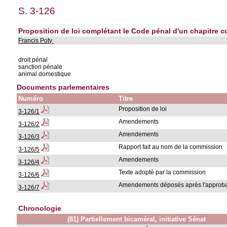
S. 3-126
Proposition de loi complétant le Code pénal d'un chapitre 
Francis Poty
droit pénal
sanction pénale
animal domestique
Documents parlementaires
Numéro
Titre
Proposition de loi
3-126/1
Amendements
3-126/2
Amendements
3-126/3
Rapport fait au nom de la commission
3-126/5
Amendements
3-126/4
Texte adopté par la commission
3-126/6
Amendements déposés après l'approbat
3-126/7
Chronologie
(81) Partiellement bicaméral, initiative Sénat