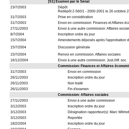
[S1] Examen par le Sénat
23/7/2003
Dépôt
Redépôt 2-560/1 - 2000-2001 le 26 octobre 
31/7/2003
Prise en considération
31/7/2003
Envoi en commission: Finances et Affaires 
27/11/2003
Envoi à une autre commission: Affaires socia
8/7/2004
Inscription ordre du jour
15/7/2004
Amendements déposés après l'approbation d
15/7/2004
Discussion générale
15/7/2004
Renvoi en commission: Affaires sociales
16/12/2004
Envoi à une autre commission: Just./Aff. soc.
Commission: Finances et Affaires économ
31/7/2003
Envoi en commission
26/11/2003
Inscription ordre du jour
26/11/2003
Non traité
26/11/2003
Fin d'examen
Commission: Affaires sociales
27/11/2003
Envoi à une autre commission
3/12/2003
Inscription ordre du jour
3/12/2003
Désignation rapporteur(s): Marc Wilmo
3/12/2003
Reportée
18/2/2004
Inscription ordre du jour