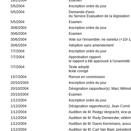
18/2/2004
Examen
5/5/2004
Inscription ordre du jour
5/5/2004
Demande d'avis
du Service Evaluation de la législation
5/5/2004
Examen
30/6/2004
Inscription ordre du jour
30/6/2004
Examen
30/6/2004
Vote sur l'ensemble: ne varietur (+10/-1
30/6/2004
Adoption sans amendement
7/7/2004
Inscription ordre du jour
7/7/2004
Approbation rapport
le rapport a été approuvé à l'unanimité 
7/7/2004
Texte adopté
texte corrigé
15/7/2004
Renvoi en commission
20/10/2004
Inscription ordre du jour
20/10/2004
Désignation rapporteur(s): Marc Wilmo
20/10/2004
Examen
1/12/2004
Inscription ordre du jour
1/12/2004
Désignation rapporteur(s): Jean Cornil
1/12/2004
Audition de M. Redgy Vergracht, vice-
1/12/2004
Audition de M. Rudy Demeester, vétéri
1/12/2004
Audition de M. Danni Kerremans, avoc
1/12/2004
Audition de M. Carl Van Bael, présiden