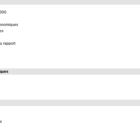
2000.
économiques
les
u rapport
iques
ts