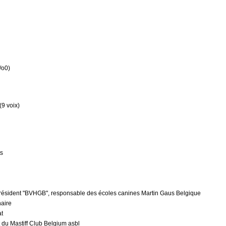
/o0)
(9 voix)
ts
président "BVHGB", responsable des écoles canines Martin Gaus Belgique
naire
at
t du Mastiff Club Belgium asbl