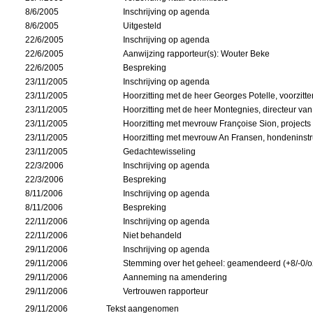
8/6/2005
Inschrijving op agenda
8/6/2005
Uitgesteld
22/6/2005
Inschrijving op agenda
22/6/2005
Aanwijzing rapporteur(s): Wouter Beke
22/6/2005
Bespreking
23/11/2005
Inschrijving op agenda
23/11/2005
Hoorzitting met de heer Georges Potelle, voorzit
23/11/2005
Hoorzitting met de heer Montegnies, directeur van 
23/11/2005
Hoorzitting met mevrouw Françoise Sion, projects 
23/11/2005
Hoorzitting met mevrouw An Fransen, hondeninstr
23/11/2005
Gedachtewisseling
22/3/2006
Inschrijving op agenda
22/3/2006
Bespreking
8/11/2006
Inschrijving op agenda
8/11/2006
Bespreking
22/11/2006
Inschrijving op agenda
22/11/2006
Niet behandeld
29/11/2006
Inschrijving op agenda
29/11/2006
Stemming over het geheel: geamendeerd (+8/-0/o
29/11/2006
Aanneming na amendering
29/11/2006
Vertrouwen rapporteur
29/11/2006
Tekst aangenomen