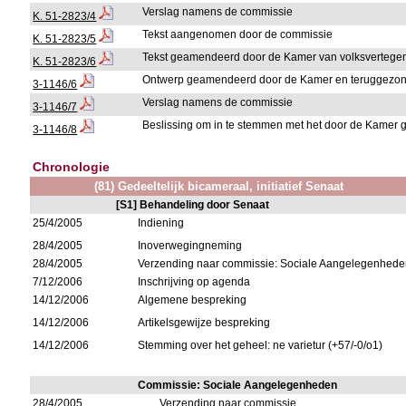
Verslag namens de commissie
K. 51-2823/4
Tekst aangenomen door de commissie
K. 51-2823/5
Tekst geamendeerd door de Kamer van volksvertege
K. 51-2823/6
Ontwerp geamendeerd door de Kamer en teruggezon
3-1146/6
Verslag namens de commissie
3-1146/7
Beslissing om in te stemmen met het door de Kame
3-1146/8
Chronologie
(81) Gedeeltelijk bicameraal, initiatief Senaat
[S1] Behandeling door Senaat
25/4/2005
Indiening
28/4/2005
Inoverwegingneming
28/4/2005
Verzending naar commissie: Sociale Aangelegenhed
7/12/2006
Inschrijving op agenda
14/12/2006
Algemene bespreking
14/12/2006
Artikelsgewijze bespreking
14/12/2006
Stemming over het geheel: ne varietur (+57/-0/o1)
Commissie: Sociale Aangelegenheden
28/4/2005
Verzending naar commissie