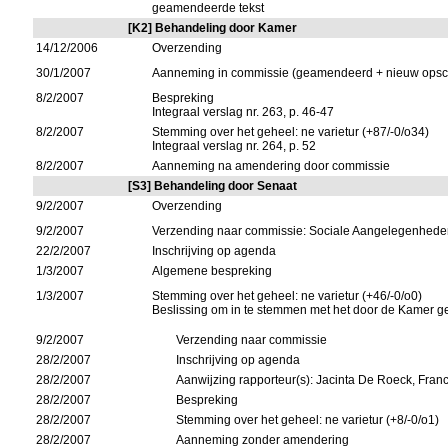
geamendeerde tekst
[K2] Behandeling door Kamer
14/12/2006
Overzending
30/1/2007
Aanneming in commissie (geamendeerd + nieuw opsch
8/2/2007
Bespreking
Integraal verslag nr. 263, p. 46-47
8/2/2007
Stemming over het geheel: ne varietur (+87/-0/o34)
Integraal verslag nr. 264, p. 52
8/2/2007
Aanneming na amendering door commissie
[S3] Behandeling door Senaat
9/2/2007
Overzending
9/2/2007
Verzending naar commissie: Sociale Aangelegenhed
22/2/2007
Inschrijving op agenda
1/3/2007
Algemene bespreking
1/3/2007
Stemming over het geheel: ne varietur (+46/-0/o0)
Beslissing om in te stemmen met het door de Kamer
9/2/2007
Verzending naar commissie
28/2/2007
Inschrijving op agenda
28/2/2007
Aanwijzing rapporteur(s): Jacinta De Roeck, Fra
28/2/2007
Bespreking
28/2/2007
Stemming over het geheel: ne varietur (+8/-0/o1)
28/2/2007
Aanneming zonder amendering