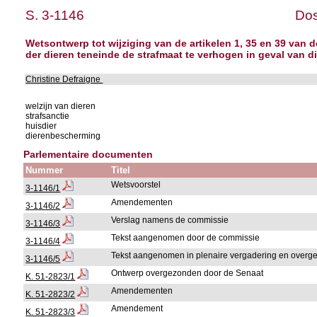
S. 3-1146
Dos
Wetsontwerp tot wijziging van de artikelen 1, 35 en 39 van
der dieren teneinde de strafmaat te verhogen in geval van 
Christine Defraigne
welzijn van dieren
strafsanctie
huisdier
dierenbescherming
Parlementaire documenten
Nummer
Titel
Wetsvoorstel
3-1146/1
Amendementen
3-1146/2
Verslag namens de commissie
3-1146/3
Tekst aangenomen door de commissie
3-1146/4
Tekst aangenomen in plenaire vergadering en over
3-1146/5
Ontwerp overgezonden door de Senaat
K. 51-2823/1
Amendementen
K. 51-2823/2
Amendement
K. 51-2823/3