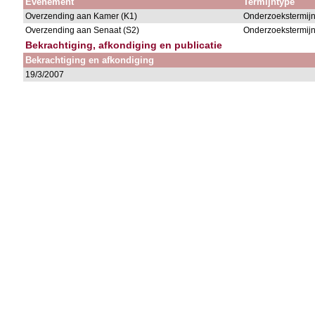
Evenement
Termijntype
Overzending aan Kamer (K1)
Onderzoekstermijn
Overzending aan Senaat (S2)
Onderzoekstermijn
Bekrachtiging, afkondiging en publicatie
Bekrachtiging en afkondiging
19/3/2007