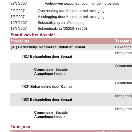
28/2/2007
Vertrouwen rapporteur voor mondeling verslag
9/2/2007
Overzending aan Kamer ter bekrachtiging
1/3/2007
Voorlegging door Kamer ter bekrachtiging
19/3/2007
Bekrachtiging en afkondiging
13/7/2007
Bekendmaking (38259-38260)
Stand van het dossier
Procedure
Toestand
(81) Gedeeltelijk bicameraal, initiatief Senaat
Bekendge
Niet gea
[S1] Behandeling door Senaat
Geamend
Commissie: Sociale
Aangelegenheden
Geamend
[K2] Behandeling door Kamer
Niet gea
[S3] Behandeling door Senaat
Niet gea
Commissie: Sociale
Aangelegenheden
Termijnen