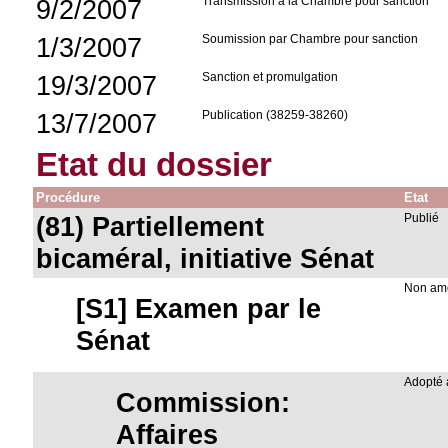
9/2/2007
Transmission à la Chambre pour sanction
1/3/2007
Soumission par Chambre pour sanction
19/3/2007
Sanction et promulgation
13/7/2007
Publication (38259-38260)
Etat du dossier
Procédure
Etat
(81) Partiellement
Publié
bicaméral, initiative Sénat
Non am
[S1] Examen par le
Sénat
Adopté
Commission:
Affaires