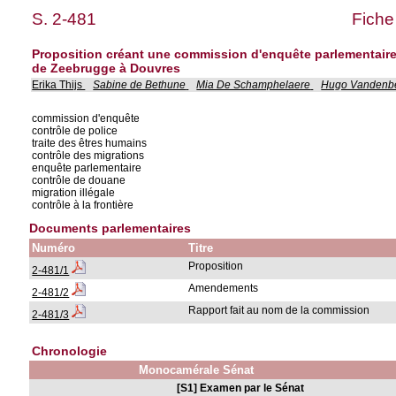
S. 2-481
Fiche
Proposition créant une commission d'enquête parlementaire 
de Zeebrugge à Douvres
Erika Thijs
Sabine de Bethune
Mia De Schamphelaere
Hugo Vandenb
commission d'enquête
contrôle de police
traite des êtres humains
contrôle des migrations
enquête parlementaire
contrôle de douane
migration illégale
contrôle à la frontière
Documents parlementaires
Numéro
Titre
Proposition
2-481/1
Amendements
2-481/2
Rapport fait au nom de la commission
2-481/3
Chronologie
Monocamérale Sénat
[S1] Examen par le Sénat