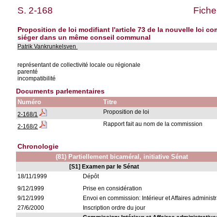
S. 2-168
Fiche
Proposition de loi modifiant l'article 73 de la nouvelle loi c
siéger dans un même conseil communal
Patrik Vankrunkelsven
représentant de collectivité locale ou régionale
parenté
incompatibilité
Documents parlementaires
Numéro
Titre
Proposition de loi
2-168/1
Rapport fait au nom de la commission
2-168/2
Chronologie
(81) Partiellement bicaméral, initiative Sénat
[S1] Examen par le Sénat
18/11/1999
Dépôt
9/12/1999
Prise en considération
9/12/1999
Envoi en commission: Intérieur et Affaires administr
27/6/2000
Inscription ordre du jour