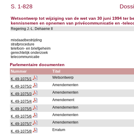
S. 1-828
Dossi
Wetsontwerp tot wijziging van de wet van 30 juni 1994 ter b
kennisnemen en opnemen van privécommunicatie en -telec
Regering J.-L. Dehaene II
misdaadbestrijding
strafprocedure
telefoon- en briefgeheim
gerechtelijk onderzoek
telecommunicatie
Parlementaire documenten
Nummer
Titel
Wetsontwerp
K. 49-1075/1
Amendementen
K. 49-1075/2
Amendementen
K. 49-1075/3
Amendement
K. 49-1075/4
Amendementen
K. 49-1075/5
Amendementen
K. 49-1075/6
Amendementen
K. 49-1075/7
Erratum
K. 49-1075/8