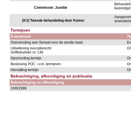
Behandeli
Commissie: Justitie
beëindigd
Aangenom
[K3] Tweede behandeling door Kamer
amendem
Termijnen
Evenement
Te
Overzending aan Senaat voor de eerste maal
Ev
Uitoefening evocatierecht
On
Griffiebulletin nr. 136
Opschorting termijn
On
Beslissing POC. i.v.m. termijnen
On
Hervatting termijn
On
Bekrachtiging, afkondiging en publicatie
Bekrachtiging en afkondiging
10/6/1998