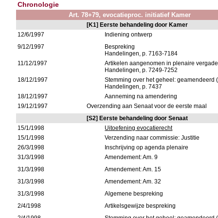
Chronologie
Art. 78+79, evocatieproc. initiatief Kamer
[K1] Eerste behandeling door Kamer
12/6/1997
Indiening ontwerp
9/12/1997
Bespreking
Handelingen, p. 7163-7184
11/12/1997
Artikelen aangenomen in plenaire vergade
Handelingen, p. 7249-7252
18/12/1997
Stemming over het geheel: geamendeerd (
Handelingen, p. 7437
18/12/1997
Aanneming na amendering
19/12/1997
Overzending aan Senaat voor de eerste maal
[S2] Eerste behandeling door Senaat
15/1/1998
Uitoefening evocatierecht
15/1/1998
Verzending naar commissie: Justitie
26/3/1998
Inschrijving op agenda plenaire
31/3/1998
Amendement: Am. 9
31/3/1998
Amendement: Am. 15
31/3/1998
Amendement: Am. 32
31/3/1998
Algemene bespreking
2/4/1998
Artikelsgewijze bespreking