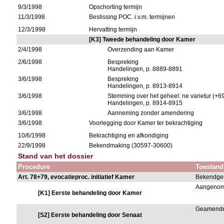
9/3/1998
Opschorting termijn
11/3/1998
Beslissing POC. i.v.m. termijnen
12/3/1998
Hervatting termijn
[K3] Tweede behandeling door Kamer
2/4/1998
Overzending aan Kamer
2/6/1998
Bespreking
Handelingen, p. 8889-8891
3/6/1998
Bespreking
Handelingen, p. 8913-8914
3/6/1998
Stemming over het geheel: ne varietur (+6
Handelingen, p. 8914-8915
3/6/1998
Aanneming zonder amendering
3/6/1998
Voorlegging door Kamer ter bekrachtiging
10/6/1998
Bekrachtiging en afkondiging
22/9/1998
Bekendmaking (30597-30600)
Stand van het dossier
Procedure
Toestand
Art. 78+79, evocatieproc. initiatief Kamer
Bekendge
Aangeno
[K1] Eerste behandeling door Kamer
Geamende
[S2] Eerste behandeling door Senaat