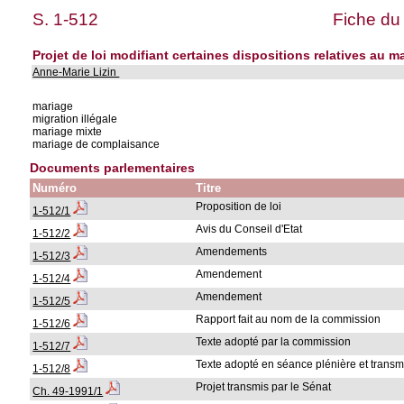
S. 1-512
Fiche du
Projet de loi modifiant certaines dispositions relatives au m
Anne-Marie Lizin
mariage
migration illégale
mariage mixte
mariage de complaisance
Documents parlementaires
Numéro
Titre
Proposition de loi
1-512/1
Avis du Conseil d'Etat
1-512/2
Amendements
1-512/3
Amendement
1-512/4
Amendement
1-512/5
Rapport fait au nom de la commission
1-512/6
Texte adopté par la commission
1-512/7
Texte adopté en séance plénière et trans
1-512/8
Projet transmis par le Sénat
Ch. 49-1991/1