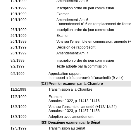
12/1/1999
Amendement: Am. 5
19/1/1999
Inscription ordre du jour commission
19/1/1999
Examen
19/1/1999
Amendement: Am. 6
L'amendement n° 6 en remplacement de l'ensem
26/1/1999
Inscription ordre du jour commission
26/1/1999
Examen
26/1/1999
Vote sur l'ensemble en commission: amendé (+
26/1/1999
Décision de rapport écrit
26/1/1999
Amendement: Am. 7
9/2/1999
Inscription ordre du jour commission
9/2/1999
Texte adopté par la commission
9/2/1999
Approbation rapport
Le rapport a été approuvé à l'unanimité (9 voix)
[C2] Premier examen par la Chambre
11/2/1999
Transmission à la Chambre
17/3/1999
Examen
Annales n° 322, p. 11413-11416
18/3/1999
Vote sur l'ensemble: amendé (+112/-1/o24)
Annales n° 323, p. 11457-11458
18/3/1999
Adoption avec amendement
[S3] Deuxième examen par le Sénat
19/3/1999
Transmission au Sénat