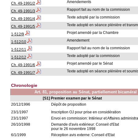
Amendements
Ch. 49-1991/2
Rapport fait au nom de la commission
Ch. 49-1991/3
Texte adopté par la commission
Ch. 49-1991/4
Texte adopté en séance plénière et transm
Ch. 49-1991/5
Projet amendé par la Chambre
1-512/9
Amendement
1-512/10
Rapport fait au nom de la commission
1-512/11
Texte adopté par la commission
1-512/12
Projet amendé par le Sénat
Ch. 49-1991/6
Texte adopté en séance plénière et soumis
Ch. 49-1991/7
Chronologie
Art. 81, proposition au Sénat, partiellement bicaméral
[S1] Premier examen par le Sénat
20/12/1996
Dépôt de proposition
23/1/1997
Inscription OJ pour prise en considération
23/1/1997
Envoi en commission: Intérieur et Affaires administra
26/10/1998
Demande d'avis extérieur: Conseil d'Etat
pour le 26 novembre 1998
6/1/1999
Réception avis externe: Conseil d'Etat