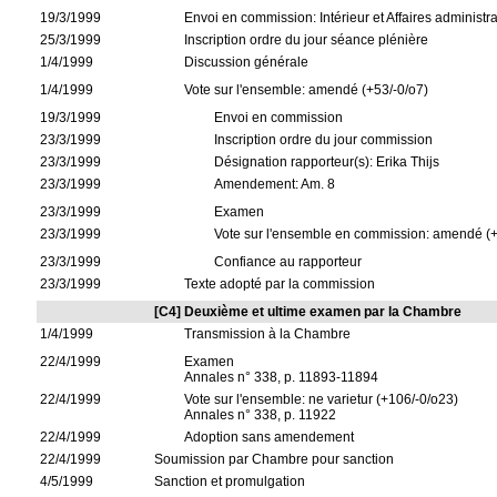
19/3/1999
Envoi en commission: Intérieur et Affaires administra
25/3/1999
Inscription ordre du jour séance plénière
1/4/1999
Discussion générale
1/4/1999
Vote sur l'ensemble: amendé (+53/-0/o7)
19/3/1999
Envoi en commission
23/3/1999
Inscription ordre du jour commission
23/3/1999
Désignation rapporteur(s): Erika Thijs
23/3/1999
Amendement: Am. 8
23/3/1999
Examen
23/3/1999
Vote sur l'ensemble en commission: amendé (+
23/3/1999
Confiance au rapporteur
23/3/1999
Texte adopté par la commission
[C4] Deuxième et ultime examen par la Chambre
1/4/1999
Transmission à la Chambre
22/4/1999
Examen
Annales n° 338, p. 11893-11894
22/4/1999
Vote sur l'ensemble: ne varietur (+106/-0/o23)
Annales n° 338, p. 11922
22/4/1999
Adoption sans amendement
22/4/1999
Soumission par Chambre pour sanction
4/5/1999
Sanction et promulgation