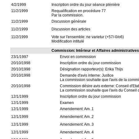
4/2/1999
Inscription ordre du jour séance plénière
11/2/1999
Requalification en procédure 77
Par la commission.
11/2/1999
Discussion générale
11/2/1999
Discussion des articles
11/2/1999
Vote sur l'ensemble: ne varietur (+57/-0/o6)
Modification intitulé
Commission: Intérieur et Affaires administrative
23/1/1997
Envoi en commission
20/10/1998
Inscription ordre du jour commission
20/10/1998
Désignation rapporteur(s): Erika Thijs
20/10/1998
Demande d'avis interne: Justice
La commission souhaite que l'avis de la commis
20/10/1998
Commission désire avis externe: Conseil d'Eta
La commission souhaite que l'avis du Conseil d'E
12/1/1999
Inscription ordre du jour commission
12/1/1999
Examen
12/1/1999
Amendement: Am. 1
12/1/1999
Amendement: Am. 2
12/1/1999
Amendement: Am. 3
12/1/1999
Amendement: Am. 4