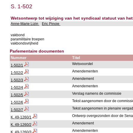
S. 1-502
Wetsontwerp tot wijziging van het syndicaal statuut van het
Anne-Marie Lizin
Eric Pinoie
vakbond
paramilitaire troepen
vakbondsvrijheid
Parlementaire documenten
Nummer
Titel
Wetsvoorstel
1-502/1
Amendementen
1-502/2
Amendement
1-502/3
Amendementen
1-502/4
Verslag namens de commissie
1-502/5
Tekst aangenomen door de commissi
1-502/6
Tekst aangenomen in plenaire verga
1-502/7
Ontwerp overgezonden door de Sena
K. 49-1260/1
Amendement
K. 49-1260/2
Amendementen
K. 49-1260/3