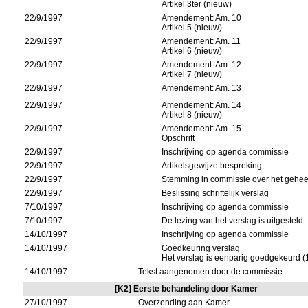
Artikel 3ter (nieuw)
22/9/1997
Amendement: Am. 10
Artikel 5 (nieuw)
22/9/1997
Amendement: Am. 11
Artikel 6 (nieuw)
22/9/1997
Amendement: Am. 12
Artikel 7 (nieuw)
22/9/1997
Amendement: Am. 13
22/9/1997
Amendement: Am. 14
Artikel 8 (nieuw)
22/9/1997
Amendement: Am. 15
Opschrift
22/9/1997
Inschrijving op agenda commissie
22/9/1997
Artikelsgewijze bespreking
22/9/1997
Stemming in commissie over het gehee
22/9/1997
Beslissing schriftelijk verslag
7/10/1997
Inschrijving op agenda commissie
7/10/1997
De lezing van het verslag is uitgesteld
14/10/1997
Inschrijving op agenda commissie
14/10/1997
Goedkeuring verslag
Het verslag is eenparig goedgekeurd 
14/10/1997
Tekst aangenomen door de commissie
[K2] Eerste behandeling door Kamer
27/10/1997
Overzending aan Kamer