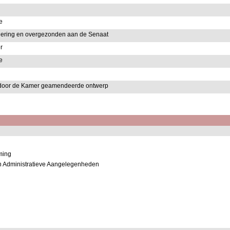
e
dering en overgezonden aan de Senaat
r
e
t door de Kamer geamendeerde ontwerp
ming
n Administratieve Aangelegenheden