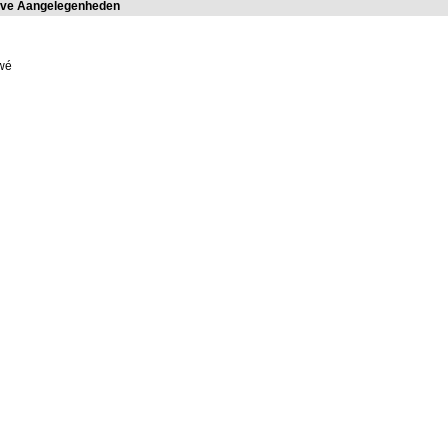
ieve Aangelegenheden
uwé