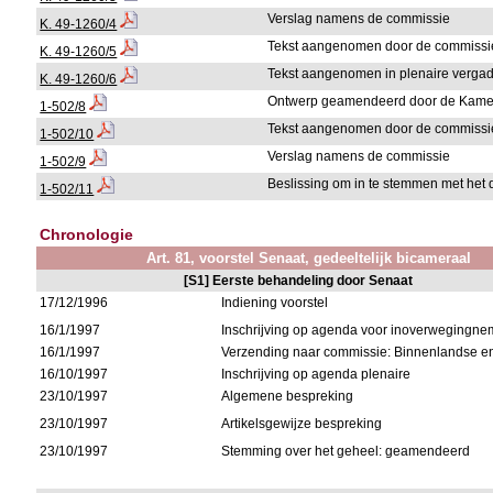
Verslag namens de commissie
K. 49-1260/4
Tekst aangenomen door de commissi
K. 49-1260/5
Tekst aangenomen in plenaire verga
K. 49-1260/6
Ontwerp geamendeerd door de Kame
1-502/8
Tekst aangenomen door de commissi
1-502/10
Verslag namens de commissie
1-502/9
Beslissing om in te stemmen met he
1-502/11
Chronologie
Art. 81, voorstel Senaat, gedeeltelijk bicameraal
[S1] Eerste behandeling door Senaat
17/12/1996
Indiening voorstel
16/1/1997
Inschrijving op agenda voor inoverwegingne
16/1/1997
Verzending naar commissie: Binnenlandse e
16/10/1997
Inschrijving op agenda plenaire
23/10/1997
Algemene bespreking
23/10/1997
Artikelsgewijze bespreking
23/10/1997
Stemming over het geheel: geamendeerd