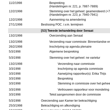
11/2/1998
Bespreking
(Handelingen nr. 221, p. 7887-7889)
12/2/1998
Stemming over het geheel: geamendeerd (+7
(Handelingen nr. 223, p. 7940-7941)
12/2/1998
Aanneming na amendering
27/1/1998
Beslissing POC. i.v.m. termijnen
[S3] Tweede behandeling door Senaat
13/2/1998
Overzending aan Senaat
13/2/1998
Verzending naar commissie: Binnenlandse e
26/2/1998
Inschrijving op agenda plenaire
5/3/1998
Algemene bespreking
5/3/1998
Stemming over het geheel: ne varietur
13/2/1998
Verzending naar commissie
3/3/1998
Inschrijving op agenda commissie
3/3/1998
Aanwijzing rapporteur(s): Erika Thijs
3/3/1998
Bespreking
3/3/1998
Stemming in commissie over het geheel
3/3/1998
Vertrouwen rapporteur voor mondeling
3/3/1998
Tekst aangenomen door de commissie
5/3/1998
Overzending aan Kamer ter bekrachtiging
25/3/1998
Bekrachtiging en afkondiging