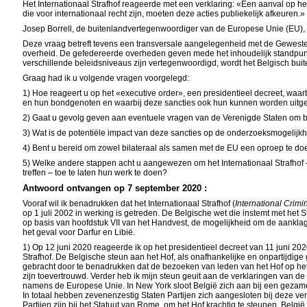
Het Internationaal Strafhof reageerde met een verklaring: «Een aanval op he
die voor internationaal recht zijn, moeten deze acties publiekelijk afkeuren.»
Josep Borrell, de buitenlandvertegenwoordiger van de Europese Unie (EU), z
Deze vraag betreft tevens een transversale aangelegenheid met de Gewesten
overheid. De gefedereerde overheden geven mede het inhoudelijk standpunt v
verschillende beleidsniveaus zijn vertegenwoordigd, wordt het Belgisch bui
Graag had ik u volgende vragen voorgelegd:
1) Hoe reageert u op het «executive order», een presidentieel decreet, waa
en hun bondgenoten en waarbij deze sancties ook hun kunnen worden uitgeb
2) Gaat u gevolg geven aan eventuele vragen van de Verenigde Staten om b
3) Wat is de potentiële impact van deze sancties op de onderzoeksmogelijkh
4) Bent u bereid om zowel bilateraal als samen met de EU een oproep te do
5) Welke andere stappen acht u aangewezen om het Internationaal Strafhof 
treffen – toe te laten hun werk te doen?
Antwoord ontvangen op 7 september 2020 :
Vooraf
wil ik benadrukken dat het Internationaal Strafhof (
International Crimi
op 1 juli 2002 in werking is getreden. De Belgische wet die instemt met het
op basis van hoofdstuk VII van het Handvest, de mogelijkheid om de aanklag
het geval voor Darfur en Libië.
1) Op 12 juni 2020 reageerde ik op het presidentieel decreet van 11 juni 2
Strafhof. De Belgische steun aan het Hof, als onafhankelijke en onpartijdig
gebracht door te benadrukken dat de bezoeken van leden van het Hof op het 
zijn toevertrouwd. Verder heb ik mijn steun geuit aan de verklaringen van de
namens de Europese Unie. In New York sloot België zich aan bij een gezamenli
In totaal hebben zevenenzestig Staten Partijen zich aangesloten bij deze ve
Partijen zijn bij het Statuut van Rome, om het Hof krachtig te steunen. Belg