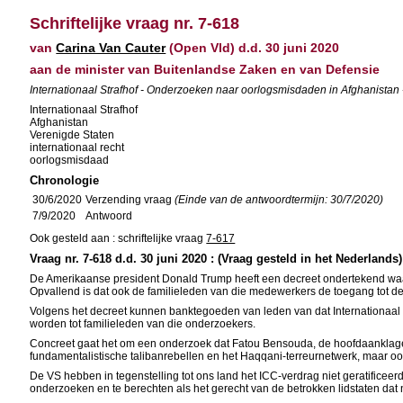
Schriftelijke vraag nr. 7-618
van
Carina Van Cauter
(Open Vld) d.d. 30 juni 2020
aan de minister van Buitenlandse Zaken en van Defensie
Internationaal Strafhof - Onderzoeken naar oorlogsmisdaden in Afghanistan -
Internationaal Strafhof
Afghanistan
Verenigde Staten
internationaal recht
oorlogsmisdaad
Chronologie
30/6/2020
Verzending vraag
(Einde van de antwoordtermijn: 30/7/2020)
7/9/2020
Antwoord
Ook gesteld aan : schriftelijke vraag
7-617
Vraag nr. 7-618 d.d. 30 juni 2020 : (Vraag gesteld in het Nederlands)
De Amerikaanse president Donald Trump heeft een decreet ondertekend waard
Opvallend is dat ook de familieleden van die medewerkers de toegang tot 
Volgens het decreet kunnen banktegoeden van leden van dat Internationaal 
worden tot familieleden van die onderzoekers.
Concreet gaat het om een onderzoek dat Fatou Bensouda, de hoofdaanklage
fundamentalistische talibanrebellen en het Haqqani-terreurnetwerk, maar oo
De VS hebben in tegenstelling tot ons land het ICC-verdrag niet geratificee
onderzoeken en te berechten als het gerecht van de betrokken lidstaten dat n