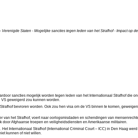
 Verenigde Staten - Mogelijke sancties tegen leden van het Strafhof - Impact op d
oor sancties mogelijk worden tegen leden van het Internationaal Strafhof die on
de VS geweigerd zou kunnen worden.
Strafhof bevroren worden. Ook zou hen visa om de VS binnen te komen, geweigerd 
r van het Strafhof, voert naar oorlogsmisdaden en schendingen van mensenrecht
k door Afghaanse troepen en veiligheidsdiensten en Amerikaanse militairen.
rd. Het Internationaal Strafhof (International Criminal Court – ICC) in Den Haag w
iet kunnen of niet willen.