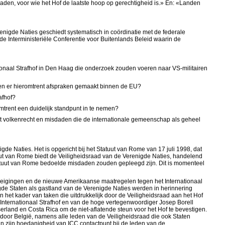
daden, voor wie het Hof de laatste hoop op gerechtigheid is.» En: «Landen
nigde Naties geschiedt systematisch in coördinatie met de federale
e Interministeriële Conferentie voor Buitenlands Beleid waarin de
tionaal Strafhof in Den Haag die onderzoek zouden voeren naar VS-militairen
den er hieromtrent afspraken gemaakt binnen de EU?
afhof?
mtrent een duidelijk standpunt in te nemen?
et volkenrecht en misdaden die de internationale gemeenschap als geheel
gde Naties. Het is opgericht bij het Statuut van Rome van 17 juli 1998, dat
atuut van Rome biedt de Veiligheidsraad van de Verenigde Naties, handelend
 Statuut van Rome bedoelde misdaden zouden gepleegd zijn. Dit is momenteel
edreigingen en de nieuwe Amerikaanse maatregelen tegen het Internationaal
igde Staten als gastland van de Verenigde Naties werden in herinnering
het kader van taken die uitdrukkelijk door de Veiligheidsraad aan het Hof
t Internationaal Strafhof en van de hoge vertegenwoordiger Josep Borell
serland en Costa Rica om de niet-aflatende steun voor het Hof te bevestigen.
 door België, namens alle leden van de Veiligheidsraad die ook Staten
, in zijn hoedanigheid van ICC contactpunt bij de leden van de