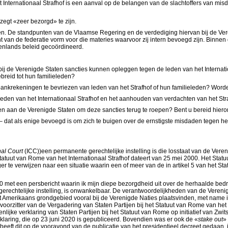
t Internationaal Strafhof is een aanval op de belangen van de slachtoffers van mis
egt «zeer bezorgd» te zijn.
. De standpunten van de Vlaamse Regering en de verdediging hiervan bij de Vere
an de federatie vorm voor die materies waarvoor zij intern bevoegd zijn. Binnen d
tenlands beleid gecoördineerd.
rbij de Verenigde Staten sancties kunnen opleggen tegen de leden van het Interna
reid tot hun familieleden?
ankrekeningen te bevriezen van leden van het Strafhof of hun familieleden? Wor
eden van het Internationaal Strafhof en het aanhouden van verdachten van het Str
en aan de Verenigde Staten om deze sancties terug te roepen? Bent u bereid hiero
– dat als enige bevoegd is om zich te buigen over de ernstigste misdaden tegen h
nal Court
(ICC))een permanente gerechtelijke instelling is die losstaat van de Vereni
 Statuut van Rome van het Internationaal Strafhof dateert van 25 mei 2000. Het St
er te verwijzen naar een situatie waarin een of meer van de in artikel 5 van het
020 met een persbericht waarin ik mijn diepe bezorgdheid uit over de herhaalde b
e gerechtelijke instelling, is onwankelbaar. De verantwoordelijkheden van de Veren
Amerikaans grondgebied vooral bij de Verenigde Naties plaatsvinden, met name in 
 voorzitter van de Vergadering van Staten Partijen bij het Statuut van Rome van he
jke verklaring van Staten Partijen bij het Statuut van Rome op initiatief van Zwit
rklaring, die op 23 juni 2020 is gepubliceerd. Bovendien was er ook de «
stake out
»
ië heeft dit op de vooravond van de publicatie van het presidentieel decreet gedaan