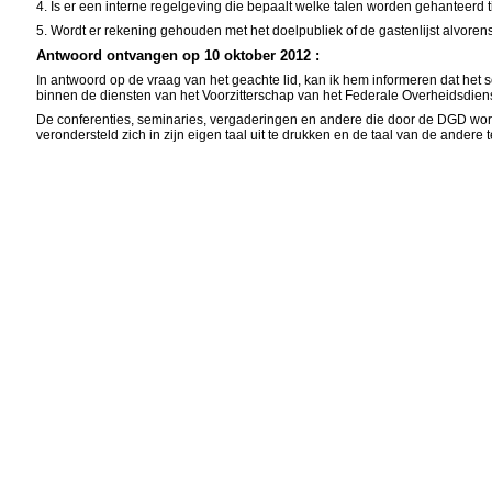
4. Is er een interne regelgeving die bepaalt welke talen worden gehanteerd 
5. Wordt er rekening gehouden met het doelpubliek of de gastenlijst alvore
Antwoord ontvangen op 10 oktober 2012 :
In antwoord op de vraag van het geachte lid, kan ik hem informeren dat het s
binnen de diensten van het Voorzitterschap van het Federale Overheidsdien
De conferenties, seminaries, vergaderingen en andere die door de DGD worden
verondersteld zich in zijn eigen taal uit te drukken en de taal van de andere 