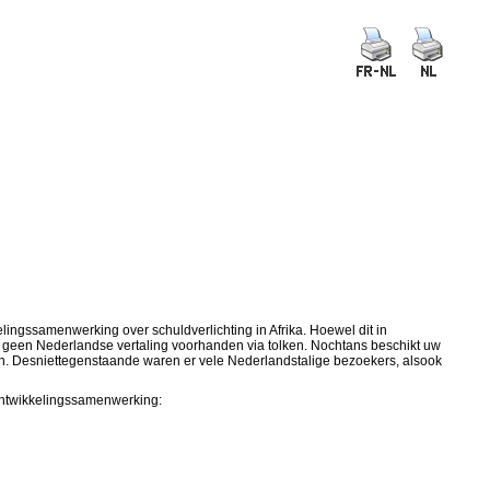
gssamenwerking over schuldverlichting in Afrika. Hoewel dit in
 geen Nederlandse vertaling voorhanden via tolken. Nochtans beschikt uw
gen. Desniettegenstaande waren er vele Nederlandstalige bezoekers, alsook
Ontwikkelingssamenwerking: