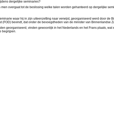
tijdens dergelijke seminaries?
ns men overgaat tot de beslissing welke talen worden gehanteerd op dergelijke sem
eminarie waar hij in zijn uiteenzetting naar verwijst, georganiseerd werd door de B
st (FOD) bevindt, dat onder de bevoegdheden van de minister van Binnenlandse Za
 georganiseerd, vinden gewoonlijk in het Nederlands en het Frans plaats, wat echt
te begrijpen.