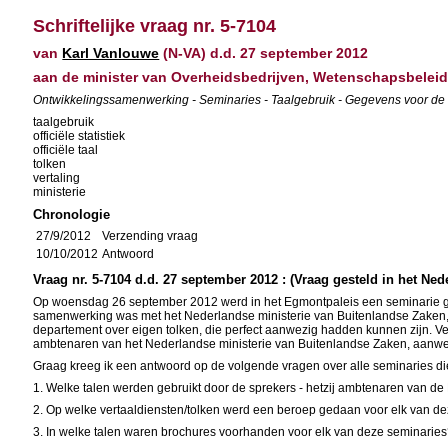
Schriftelijke vraag nr. 5-7104
van
Karl Vanlouwe
(N-VA) d.d. 27 september 2012
aan de minister van Overheidsbedrijven, Wetenschapsbelei
Ontwikkelingssamenwerking - Seminaries - Taalgebruik - Gegevens voor de l
taalgebruik
officiële statistiek
officiële taal
tolken
vertaling
ministerie
Chronologie
27/9/2012
Verzending vraag
10/10/2012
Antwoord
Vraag nr. 5-7104 d.d. 27 september 2012 : (Vraag gesteld in het Ned
Op woensdag 26 september 2012 werd in het Egmontpaleis een seminarie ge
samenwerking was met het Nederlandse ministerie van Buitenlandse Zaken, 
departement over eigen tolken, die perfect aanwezig hadden kunnen zijn. Ve
ambtenaren van het Nederlandse ministerie van Buitenlandse Zaken, aanwe
Graag kreeg ik een antwoord op de volgende vragen over alle seminaries d
1. Welke talen werden gebruikt door de sprekers - hetzij ambtenaren van de
2. Op welke vertaaldiensten/tolken werd een beroep gedaan voor elk van d
3. In welke talen waren brochures voorhanden voor elk van deze seminarie