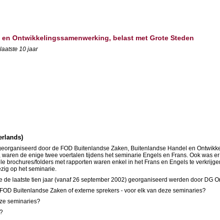
d en Ontwikkelingssamenwerking, belast met Grote Steden
aatste 10 jaar
erlands)
organiseerd door de FOD Buitenlandse Zaken, Buitenlandse Handel en Ontwikkelin
waren de enige twee voertalen tijdens het seminarie Engels en Frans. Ook was er
le brochures/folders met rapporten waren enkel in het Frans en Engels te verkrij
zig op het seminarie.
ie de laatste tien jaar (vanaf 26 september 2002) georganiseerd werden door DG 
 FOD Buitenlandse Zaken of externe sprekers - voor elk van deze seminaries?
eze seminaries?
s?