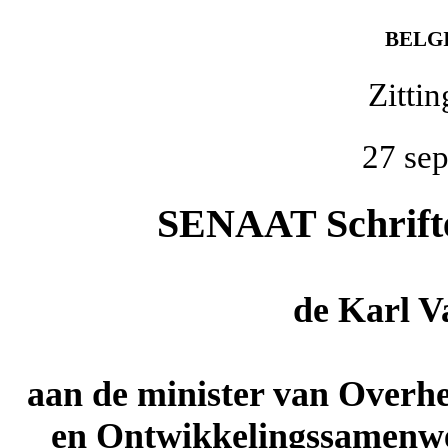
BELG
Zitti
27 se
SENAAT Schriftel
de
Karl V
aan de minister van Overh
en Ontwikkelingssamenwe