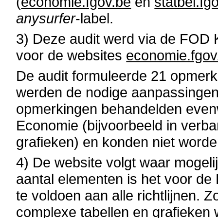
(
economie.fgov.be
en
statbel.fg
anysurfer
-label.
3) Deze audit werd via de FOD K
voor de websites
economie.fgov
De audit formuleerde 21 opmerk
werden de nodige aanpassingen
opmerkingen behandelden even
Economie (bijvoorbeeld in verb
grafieken) en konden niet worde
4) De website volgt waar mogeli
aantal elementen is het voor d
te voldoen aan alle richtlijnen. 
complexe tabellen en grafieke