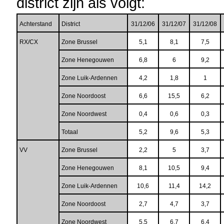
district zijn als volgt:
Achterstand
District
31/12/06
31/12/07
31/12/08
RX/CX
Zone Brussel
5,1
8,1
7,5
Zone Henegouwen
6,8
6
9,2
Zone Luik-Ardennen
4,2
1,8
1
Zone Noordoost
6,6
15,5
6,2
Zone Noordwest
0,4
0,6
0,3
Totaal
5,2
9,6
5,3
VV
Zone Brussel
2,2
5
3,7
Zone Henegouwen
8,1
10,5
9,4
Zone Luik-Ardennen
10,6
11,4
14,2
Zone Noordoost
2,7
4,7
3,7
Zone Noordwest
5,5
6,7
6,4