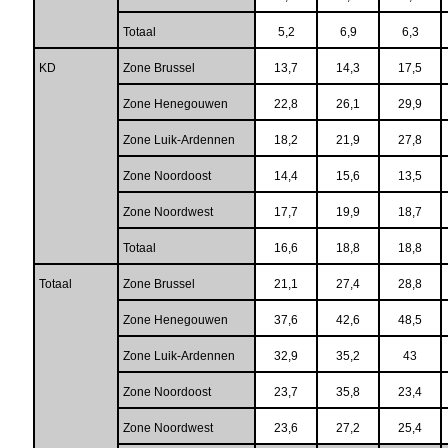
Totaal
5,2
6,9
6,3
KD
Zone Brussel
13,7
14,3
17,5
Zone Henegouwen
22,8
26,1
29,9
Zone Luik-Ardennen
18,2
21,9
27,8
Zone Noordoost
14,4
15,6
13,5
Zone Noordwest
17,7
19,9
18,7
Totaal
16,6
18,8
18,8
Totaal
Zone Brussel
21,1
27,4
28,8
Zone Henegouwen
37,6
42,6
48,5
Zone Luik-Ardennen
32,9
35,2
43
Zone Noordoost
23,7
35,8
23,4
Zone Noordwest
23,6
27,2
25,4