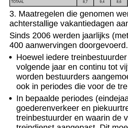
TOTAAL
8,7
9,4
8,6
3. Maatregelen die genomen we
achterstallige vakantiedagen aa
Sinds 2006 werden jaarlijks (me
400 aanwervingen doorgevoerd
Hoewel iedere treinbestuurder 
volgende jaar en continu tot v
worden bestuurders aangemoe
ook in periodes die voor de tre
In bepaalde periodes (eindeja
goederenverkeer en piekuurtrei
treinbestuurder en waarin de v
treindienst aangepast. Dit moe