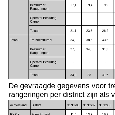
Bestuurder
17,1
19,4
19,9
Rangeringen
Operator Besturing
-
-
-
Cargo
Totaal
21,1
23,6
26,2
Totaal
Treinbestuurder
34,3
38,6
43,5
Bestuurder
27,5
34,5
31,3
Rangeringen
Operator Besturing
-
-
-
Cargo
Totaal
33,3
38
41,6
De gevraagde gegevens voor tre
rangeringen per district zijn als v
Achterstand
District
31/12/06
31/12/07
31/12/08
RX/CX
Zone Brussel
11,6
13,7
16,2