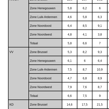
Zone Henegouwen
5,8
6,2
6
Zone Luik-Ardennen
4,6
5,8
6,3
Zone Noordoost
6,4
8,5
9,1
Zone Noordwest
4,8
4,1
3,8
Totaal
5,8
6,6
7
VV
Zone Brussel
5,3
8,2
9,3
Zone Henegouwen
6,1
6
6,4
Zone Luik-Ardennen
7,5
8,7
10,9
Zone Noordoost
4,7
6,8
8,9
Zone Noordwest
7,9
7,6
8,7
Totaal
6,6
7,5
9
KD
Zone Brussel
14,6
17,5
21,5