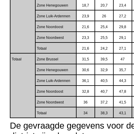
Zone Henegouwen
18,7
20,7
23,4
Zone Luik-Ardennen
23,9
26
27,2
Zone Noordoost
21,6
25,4
29,8
Zone Noordwest
23,3
25,5
29,1
Totaal
21,6
24,2
27,1
Totaal
Zone Brussel
31,5
39,5
47
Zone Henegouwen
30,6
32,9
35,7
Zone Luik-Ardennen
36,1
40,5
44,3
Zone Noordoost
32,8
40,7
47,8
Zone Noordwest
36
37,2
41,5
Totaal
34
38,3
43,1
De gevraagde gegevens voor de 