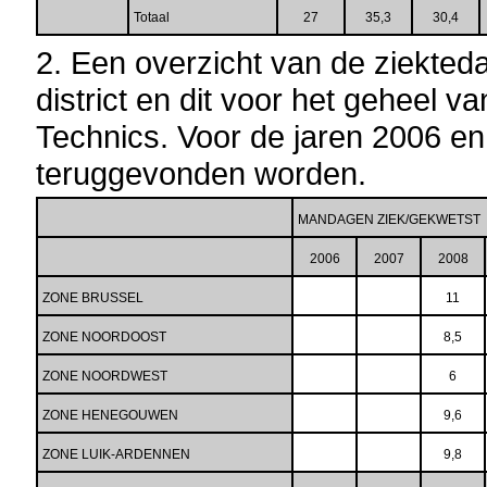
Totaal
27
35,3
30,4
2. Een overzicht van de ziekted
district en dit voor het geheel v
Technics. Voor de jaren 2006 en
teruggevonden worden.
MANDAGEN ZIEK/GEKWETST
2006
2007
2008
ZONE BRUSSEL
11
ZONE NOORDOOST
8,5
ZONE NOORDWEST
6
ZONE HENEGOUWEN
9,6
ZONE LUIK-ARDENNEN
9,8