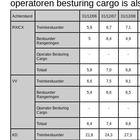
operatoren besturing cargo is als
Achterstand
31/12/06
31/12/07
31/12/08
RX/CX
Treinbestuurder
5,9
6,7
7,1
Bestuurder
5
8,4
4,9
Rangeringen
Operator Besturing
-
-
-
Cargo
Totaal
5,8
7,0
6,8
VV
Treinbestuurder
6,6
7,5
9,1
Bestuurder
5,4
6,6
6,5
Rangeringen
Operator Besturing
-
-
-
Cargo
Totaal
6,4
7,4
8,6
KD
Treinbestuurder
21,8
24,3
27,3