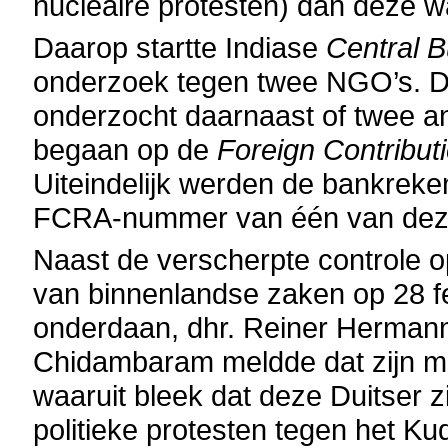
nucleaire protesten) dan deze wa
Daarop startte Indiase
Central B
onderzoek tegen twee NGO’s. De 
onderzocht daarnaast of twee 
begaan op de
Foreign Contribut
Uiteindelijk werden de bankrek
FCRA-nummer van één van deze
Naast de verscherpte controle o
van binnenlandse zaken op 28 f
onderdaan, dhr. Reiner Hermann, 
Chidambaram meldde dat zijn min
waaruit bleek dat deze Duitser z
politieke protesten tegen het K