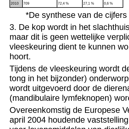
2010
709
72,4 %
27,1 %
0,6 %
*De synthese van de cijfers
3. De kop wordt in het slachthu
maar dit is geen wettelijke verpl
vleeskeuring dient te kunnen wo
hoort.
Tijdens de vleeskeuring wordt d
tong in het bijzonder) onderwor
wordt uitgevoerd door de dieren
(mandibulaire lymfeknopen) wo
Overeenkomstig de Europese Ve
april 2004 houdende vaststelling