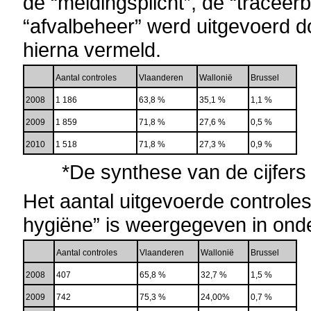
de “meldingsplicht”, de “traceerb
“afvalbeheer” werd uitgevoerd 
hierna vermeld.
Aantal controles
Vlaanderen
Wallonië
Brussel
2008
1 186
63,8 %
35,1 %
1,1 %
2009
1 859
71,8 %
27,6 %
0,5 %
2010
1 518
71,8 %
27,3 %
0,9 %
*De synthese van de cijfers
Het aantal uitgevoerde controles 
hygiëne” is weergegeven in onde
Aantal controles
Vlaanderen
Wallonië
Brussel
2008
407
65,8 %
32,7 %
1,5 %
2009
742
75,3 %
24,00%
0,7 %