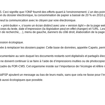
S. Ceci signifie que l’ONP fournit des efforts quant à l’environnement. L’un des poi
ction du dossier électronique, la consommation de papier a baissé de 20 % en 2010 
omeut la communication avec le citoyen par voie électronique.
e «
print-button
», s’ouvre un écran distinct avec une « version
light
» de la page web
 corps du texte, date d’impression (la législation peut en effet changer) et l’URL. Le
on de recherche,…), menu de gauche,
banners
du côté droit, élaboration de la pag
ession écologique.
e à remplacer les dossiers papier. Cette base de données, appelée Capelo, permet
mentaire au sein duquel les documents restants sont digitalisés et partagés éle
 ne doivent continuer à se faire à l’aide de d’impressions inutiles ou de photocopie
ts-cadre du FOR-CMS. Cet organisme insiste sur l’importance de l’écologie et réfè
SdPSP ajoutent un message au bas de leurs mails, sans que cela ne fasse pour l’ins
eb aussi écologiques que possible.