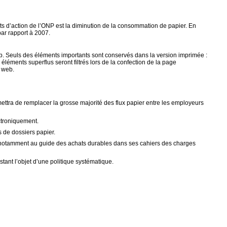
nts d’action de l’ONP est la diminution de la consommation de papier. En
par rapport à 2007.
. Seuls des éléments importants sont conservés dans la version imprimée :
s éléments superflus seront filtrés lors de la confection de la page
e web.
tra de remplacer la grosse majorité des flux papier entre les employeurs
ctroniquement.
s de dossiers papier.
re notamment au guide des achats durables dans ses cahiers des charges
tant l’objet d’une politique systématique.