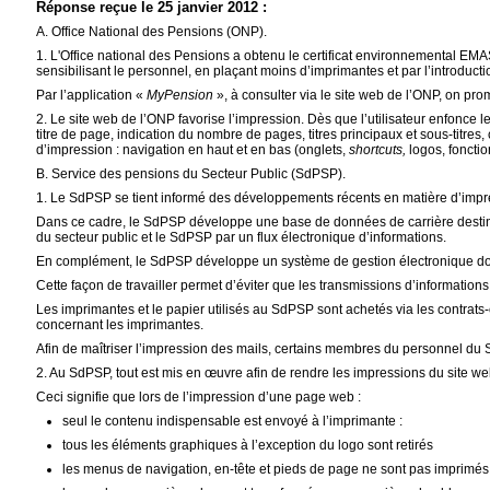
Réponse reçue le 25 janvier 2012 :
A. Office National des Pensions (ONP).
1. L'Office national des Pensions a obtenu le certificat environnemental EMA
sensibilisant le personnel, en plaçant moins d’imprimantes et par l’introdu
Par l’application «
MyPension
», à consulter via le site web de l’ONP, on pr
2. Le site web de l’ONP favorise l’impression. Dès que l’utilisateur enfonce l
titre de page, indication du nombre de pages, titres principaux et sous-titres,
d’impression : navigation en haut et en bas (onglets,
shortcuts,
logos, foncti
B. Service des pensions du Secteur Public (SdPSP).
1. Le SdPSP se tient informé des développements récents en matière d’impr
Dans ce cadre, le SdPSP développe une base de données de carrière destiné
du secteur public et le SdPSP par un flux électronique d’informations.
En complément, le SdPSP développe un système de gestion électronique docu
Cette façon de travailler permet d’éviter que les transmissions d’informations
Les imprimantes et le papier utilisés au SdPSP sont achetés via les contra
concernant les imprimantes.
Afin de maîtriser l’impression des mails, certains membres du personnel du 
2. Au SdPSP, tout est mis en œuvre afin de rendre les impressions du site w
Ceci signifie que lors de l’impression d’une page web :
seul le contenu indispensable est envoyé à l’imprimante :
tous les éléments graphiques à l’exception du logo sont retirés
les menus de navigation, en-tête et pieds de page ne sont pas imprimés