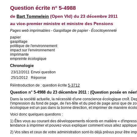
Question écrite n° 5-4988
de
Bart Tommelein
(Open Vld) du 23 décembre 2011
au vice-premier ministre et ministre des Pensions
Pages web imprimables - Gaspillage de papier - Écocitoyenneté
papier
gaspillage
politique de l'environnement
impact sur l'environnement
imprimante
empreinte écologique
Chronologie
23/12/2011
Envoi question
25/1/2012
Réponse
Réintroduction de : question écrite
5-3712
Question n° 5-4988 du 23 décembre 2011 : (Question posée en néer
Dans la société actuelle, la nécessité d'une conscience écologique croît. De
l'impression du fond de page, de l'en-tête et du pied de page ainsi que de 
écologique est un pas dans la bonne direction, et imprimer de manière éco
Voici donc quelques questions :
1) Êtes vous au courant des développements récents en matière « d'impressi
tendance à imprimer et pouvez-vous expliquer comment vous allez appliquer 
2) Vos sites et ceux de votre administration sont-ils déjà prévus pour être 