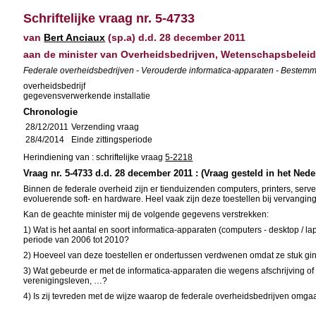
Schriftelijke vraag nr. 5-4733
van
Bert Anciaux
(sp.a) d.d. 28 december 2011
aan de minister van Overheidsbedrijven, Wetenschapsbelei
Federale overheidsbedrijven - Verouderde informatica-apparaten - Bestemm
overheidsbedrijf
gegevensverwerkende installatie
Chronologie
28/12/2011
Verzending vraag
28/4/2014
Einde zittingsperiode
Herindiening van : schriftelijke vraag
5-2218
Vraag nr. 5-4733 d.d. 28 december 2011 : (Vraag gesteld in het Nede
Binnen de federale overheid zijn er tienduizenden computers, printers, serv
evoluerende soft- en hardware. Heel vaak zijn deze toestellen bij vervangin
Kan de geachte minister mij de volgende gegevens verstrekken:
1) Wat is het aantal en soort informatica-apparaten (computers - desktop / lap
periode van 2006 tot 2010?
2) Hoeveel van deze toestellen er ondertussen verdwenen omdat ze stuk ginge
3) Wat gebeurde er met de informatica-apparaten die wegens afschrijving of in
verenigingsleven, …?
4) Is zij tevreden met de wijze waarop de federale overheidsbedrijven omga