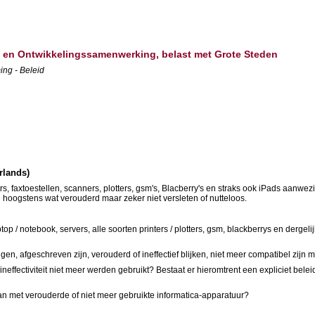
d en Ontwikkelingssamenwerking, belast met Grote Steden
ing - Beleid
rlands)
ers, faxtoestellen, scanners, plotters, gsm's, Blacberry's en straks ook iPads aan
g hoogstens wat verouderd maar zeker niet versleten of nutteloos.
top / notebook, servers, alle soorten printers / plotters, gsm, blackberrys en dergel
n, afgeschreven zijn, verouderd of ineffectief blijken, niet meer compatibel zijn
effectiviteit niet meer werden gebruikt? Bestaat er hieromtrent een expliciet belei
an met verouderde of niet meer gebruikte informatica-apparatuur?