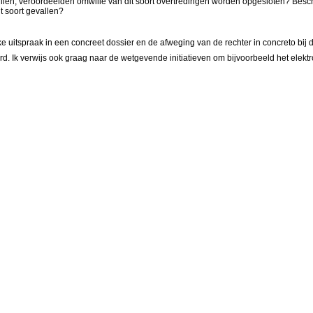
ilen, veroordeelden omwille van dit soort overtredingen worden opgesloten? Beschi
t soort gevallen?
 uitspraak in een concreet dossier en de afweging van de rechter in concreto bij d
. Ik verwijs ook graag naar de wetgevende initiatieven om bijvoorbeeld het elektr