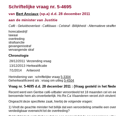
Schriftelijke vraag nr. 5-4695
van
Bert Anciaux
(sp.a) d.d. 28 december 2011
aan de minister van Justitie
Café - Geluidsoverlast - Cafébaas - Celstraf - Billijkheid - Alternatieve straffe
horecabedrijf
lawaai
overtreding
strafsanctie
gevangenisstraf
vervangende straf
Chronologie
28/12/2011
Verzending vraag
13/12/2013
Herkwalificatie
7/1/2014
Antwoord
Herindiening van : schriftelijke vraag
5-3304
Geherkwalificeerd als : vraag om uitleg
5-4504
Vraag nr. 5-4695 d.d. 28 december 2011 : (Vraag gesteld in het Nede
Recent werd een Gentse café-uitbater veroordeeld tot 18 maanden cel en een
benoemde hem als onverbeterlijk. Ho.Re.Ca Vlaanderen verzet zich virulent
Ongeacht deze specifieke zaak, hierbij de volgende vragen:
1) Vindt de geachte minister het billijk dat een veroordeling omwille een over
verdedigbaar evenwicht tot de overtreding?