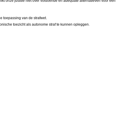
kt onze justitie niet over voldoende en adequate alternatieven voor een
e toepassing van de strafwet.
onische toezicht als autonome straf te kunnen opleggen.