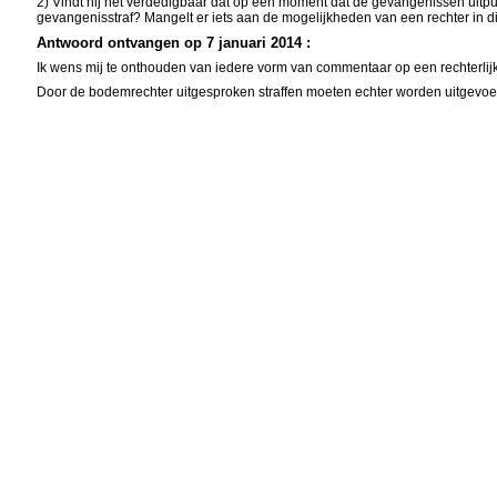
2) Vindt hij het verdedigbaar dat op een moment dat de gevangenissen uitpu
gevangenisstraf? Mangelt er iets aan de mogelijkheden van een rechter in di
Antwoord ontvangen op 7 januari 2014 :
Ik wens mij te onthouden van iedere vorm van commentaar op een rechterlijke
Door de bodemrechter uitgesproken straffen moeten echter worden uitgevoerd