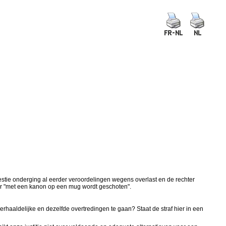
stie onderging al eerder veroordelingen wegens overlast en de rechter
 er "met een kanon op een mug wordt geschoten".
 herhaaldelijke en dezelfde overtredingen te gaan? Staat de straf hier in een