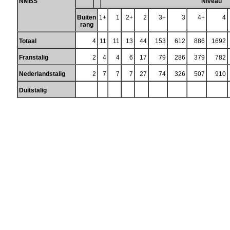
NMBS
Niveau
Buiten
1+
1
2+
2
3+
3
4+
4
rang
Totaal
4
11
11
13
44
153
612
886
1692
Franstalig
2
4
4
6
17
79
286
379
782
Nederlandstalig
2
7
7
7
27
74
326
507
910
Duitstalig