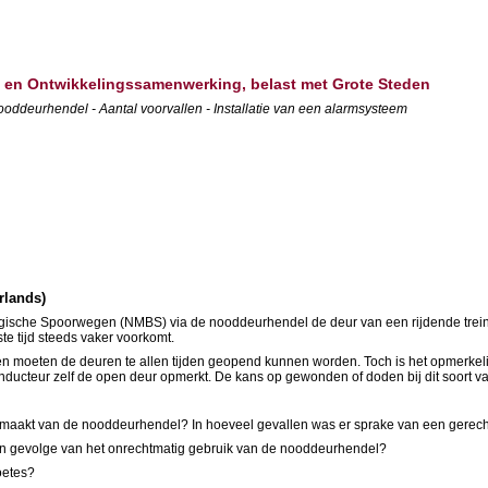
d en Ontwikkelingssamenwerking, belast met Grote Steden
ddeurhendel - Aantal voorvallen - Installatie van een alarmsysteem
rlands)
gische Spoorwegen (NMBS) via de nooddeurhendel de deur van een rijdende trein 
e tijd steeds vaker voorkomt.
ten moeten de deuren te allen tijden geopend kunnen worden. Toch is het opmerkel
conducteur zelf de open deur opmerkt. De kans op gewonden of doden bij dit soort 
gemaakt van de nooddeurhendel? In hoeveel gevallen was er sprake van een gerec
en gevolge van het onrechtmatig gebruik van de nooddeurhendel?
oetes?