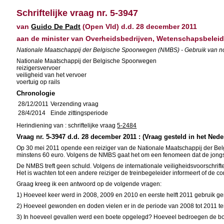
Schriftelijke vraag nr. 5-3947
van
Guido De Padt
(Open Vld) d.d. 28 december 2011
aan de minister van Overheidsbedrijven, Wetenschapsbelei
Nationale Maatschappij der Belgische Spoorwegen (NMBS) - Gebruik van noo
Nationale Maatschappij der Belgische Spoorwegen
reizigersvervoer
veiligheid van het vervoer
voertuig op rails
Chronologie
28/12/2011
Verzending vraag
28/4/2014
Einde zittingsperiode
Herindiening van : schriftelijke vraag
5-2484
Vraag nr. 5-3947 d.d. 28 december 2011 : (Vraag gesteld in het Nede
Op 30 mei 2011 opende een reiziger van de Nationale Maatschappij der Bel
minstens 60 euro. Volgens de NMBS gaat het om een fenomeen dat de jongst
De NMBS treft geen schuld. Volgens de internationale veiligheidsvoorschrif
Het is wachten tot een andere reiziger de treinbegeleider informeert of de 
Graag kreeg ik een antwoord op de volgende vragen:
1) Hoeveel keer werd in 2008, 2009 en 2010 en eerste helft 2011 gebruik 
2) Hoeveel gewonden en doden vielen er in de periode van 2008 tot 2011 t
3) In hoeveel gevallen werd een boete opgelegd? Hoeveel bedroegen de b