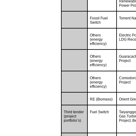
Renewabl
Power Pro
Fossil Fuel
Torrent N
Switch
Others
Electric 
(energy
LDG Recov
efficiency)
Others
Guaracach
(energy
Project
efficiency)
Others
Comodoro 
(energy
Project
efficiency)
RE (Biomass)
Orient Gr
Third tender
Fuel Switch
Taiyangg
(project
Gas Turbi
portfolio’s)
Project, B