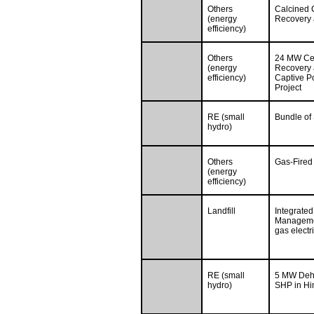
Others
Calcined 
(energy
Recovery a
efficiency)
Others
24 MW Ce
(energy
Recovery a
efficiency)
Captive P
Project
RE (small
Bundle of
hydro)
Others
Gas-Fired
(energy
efficiency)
Landfill
Integrated
Managemen
gas electr
RE (small
5 MW Deha
hydro)
SHP in Hi