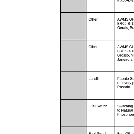
MX06-B-18
Other
AWMS GHG 
BR05-B-13
Gerais, Br
Other
AWMS GHG 
BR05-B-16
Grosso, M
Janeiro an
Landfill
Puente Gal
recovery p
Rosario
Fuel Switch
Switching 
to Natural
Phosphoru
Fuel Switch
Fuel Oil t