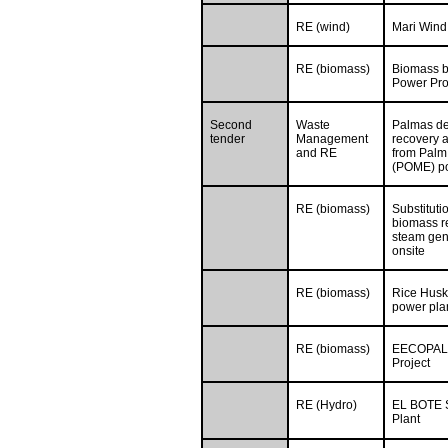
RE (wind)
Mari Wind
RE (biomass)
Biomass 
Power Proj
Second
Waste
Palmas de
tender
Management
recovery 
and RE
from Palm 
(POME) p
RE (biomass)
Substitutio
biomass re
steam gene
onsite
RE (biomass)
Rice Husk
power pla
RE (biomass)
EECOPALS
Project
RE (Hydro)
EL BOTE S
Plant