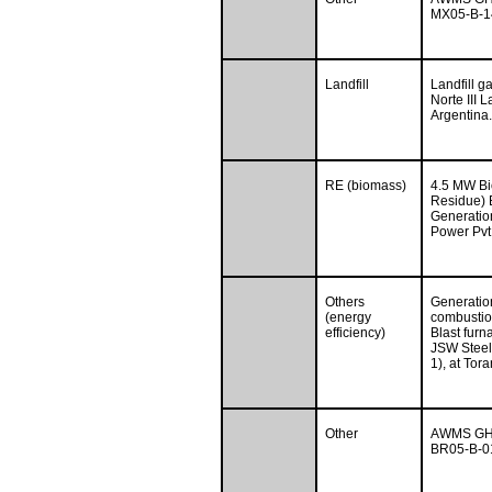
MX05-B-14
Landfill
Landfill g
Norte III L
Argentina.
RE (biomass)
4.5 MW Bi
Residue)
Generation
Power Pvt
Others
Generation
(energy
combustio
efficiency)
Blast furn
JSW Steel 
1), at Tor
Other
AWMS GHG 
BR05-B-01