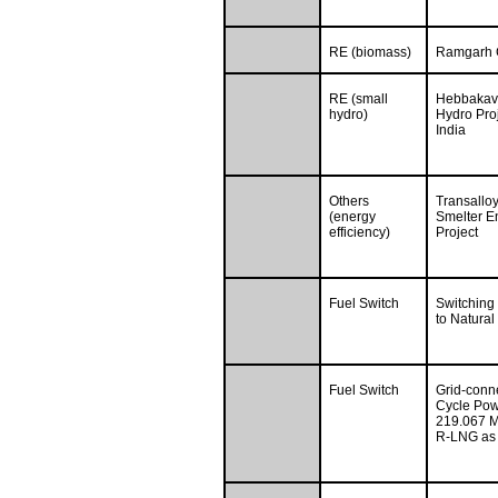
RE (biomass)
Ramgarh C
RE (small
Hebbakava
hydro)
Hydro Proj
India
Others
Transallo
(energy
Smelter En
efficiency)
Project
Fuel Switch
Switching 
to Natural
Fuel Switch
Grid-con
Cycle Powe
219.067 M
R-LNG as f