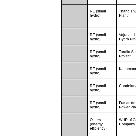
RE (small
Thang Thu
hydro)
Plant
RE (small
Vajra and
hydro)
Hydro Pro
RE (small
Taraila Sm
hydro)
Project
RE (small
Kadamane
hydro)
RE (small
Candelaria
hydro)
RE (small
Fumas do 
hydro)
Power Pla
Others
WHR of C
(energy
Company L
efficiency)