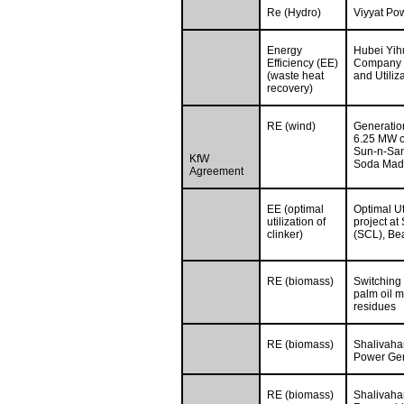
Re (Hydro)
Viyyat Po
Energy
Hubei Yihu
Efficiency (EE)
Company 
(waste heat
and Utiliz
recovery)
RE (wind)
Generation
6.25 MW c
Sun-n-Sand
KfW
Soda Mad
Agreement
EE (optimal
Optimal Ut
utilization of
project a
clinker)
(SCL), Be
RE (biomass)
Switching 
palm oil m
residues
RE (biomass)
Shalivah
Power Gen
RE (biomass)
Shalivaha