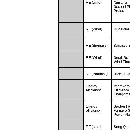
RE (wind)
Xinjiang 
Second P
Project
RE (Wind)
Rudaiciai
RE (Biomass)
Bagasse B
RE (Wind)
Small Sca
Wind Elect
RE (Biomass)
Rice Husk
Energy
Improveme
efficiency
Efficiency 
Energomas
Energy
Baotou Iro
efficiency
Furnace 
Power Pla
RE (small
Song Quan