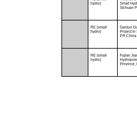
hydro)
Small Hyd
Sichuan P
RE (small
Ganluo Gu
hydro)
Project in
P.R.China
RE (small
Fujian Ji
hydro)
Hydropowe
Province, 