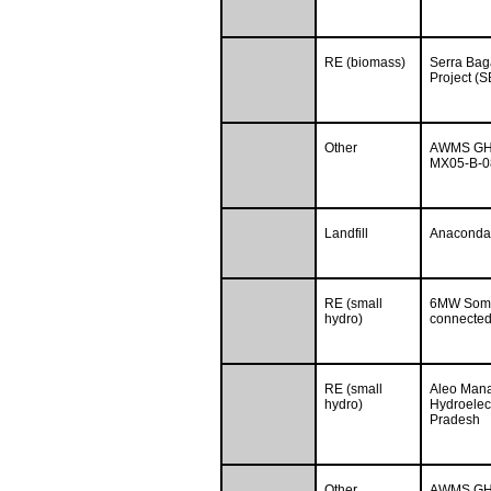
RE (biomass)
Serra Bag
Project (
Other
AWMS GHG 
MX05-B-0
Landfill
Anaconda 
RE (small
6MW Soma
hydro)
connected
RE (small
Aleo Mana
hydro)
Hydroelect
Pradesh
Other
AWMS GHG 