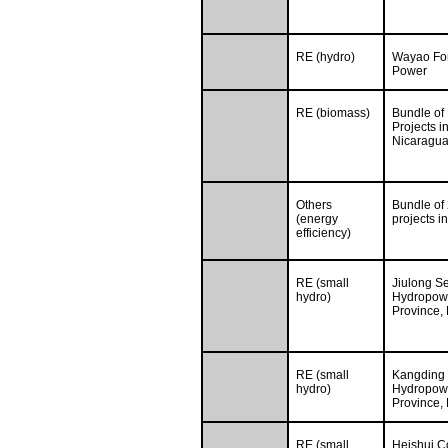
RE (hydro)
Wayao Fo
Power
RE (biomass)
Bundle of
Projects i
Nicaragua
Others
Bundle of
(energy
projects 
efficiency)
RE (small
Jiulong S
hydro)
Hydropowe
Province, 
RE (small
Kangding 
hydro)
Hydropowe
Province, 
RE (small
Heishui C