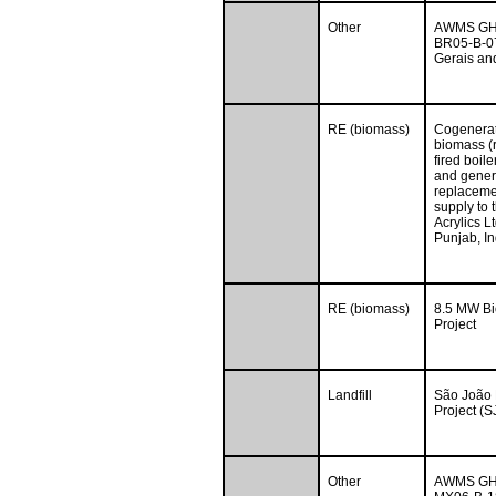
Other
AWMS GHG 
BR05-B-07
Gerais and
RE (biomass)
Cogenerat
biomass (r
fired boil
and genera
replaceme
supply to 
Acrylics Lt
Punjab, In
RE (biomass)
8.5 MW B
Project
Landfill
São João 
Project (S
Other
AWMS GHG 