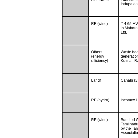
Indupa do 
RE (wind)
"14.65 MW
in Maharas
Ltd.
Others
Waste heat
(energy
generation
efficiency)
Kotmar, R
Landfill
Canabrava
RE (hydro)
Incomex Hy
RE (wind)
Bundled W
Tamilnadu,
by the Ta
Associati