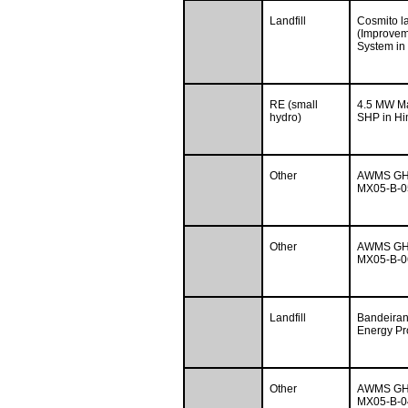
Landfill
Cosmito la
(Improvem
System in
RE (small
4.5 MW Ma
hydro)
SHP in Hi
Other
AWMS GHG 
MX05-B-05
Other
AWMS GHG 
MX05-B-06
Landfill
Bandeirant
Energy Pr
Other
AWMS GHG 
MX05-B-04