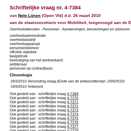
Schriftelijke vraag nr. 4-7384
van
Nele Lijnen
(Open Vld) d.d. 26 maart 2010
aan de staatssecretaris voor Mobiliteit, toegevoegd aan de E
Overheidsdiensten - Personeel - Aanwervingen, benoemingen en uitstroom
overheidsadministratie
overheidsbedrijf
overheidsapparaat
personeelsbeheer
officiële statistiek
taalgebruik
beëindiging van het werkverband
ambtenaar
personeel op contractbasis
Chronologie
26/3/2010
Verzending vraag
(Einde van de antwoordtermijn: 29/4/2010)
19/4/2010
Antwoord
Ook gesteld aan : schriftelijke vraag
4-7369
Ook gesteld aan : schriftelijke vraag
4-7370
Ook gesteld aan : schriftelijke vraag
4-7371
Ook gesteld aan : schriftelijke vraag
4-7372
Ook gesteld aan : schriftelijke vraag
4-7373
Ook gesteld aan : schriftelijke vraag
4-7374
Ook gesteld aan : schriftelijke vraag
4-7375
Ook gesteld aan : schriftelijke vraag
4-7376
Ook gesteld aan : schriftelijke vraag
4-7377
Ook gesteld aan : schriftelijke vraag
4-7378