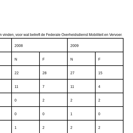
 vinden, voor wat betreft de Federale Overheidsdienst Mobiliteit en Vervoer.
2008
2009
N
F
N
F
22
28
27
15
11
7
11
4
0
2
2
2
0
0
1
0
1
2
2
2