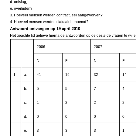
d. ontslag;
e. overlijden?
3. Hoeveel mensen werden contractueel aangeworven?
4. Hoeveel mensen werden statutair benoemd?
Antwoord ontvangen op 19 april 2010 :
Het geachte lid gelieve hierna de antwoorden op de gestelde vragen te willen
2006
2007
N
F
N
F
1.
a.
41
19
32
14
b.
5
5
7
4
c.
1
2
2
2
d.
0
0
0
0
e.
3
3
3
1