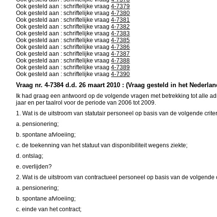
Ook gesteld aan : schriftelijke vraag
4-7379
Ook gesteld aan : schriftelijke vraag
4-7380
Ook gesteld aan : schriftelijke vraag
4-7381
Ook gesteld aan : schriftelijke vraag
4-7382
Ook gesteld aan : schriftelijke vraag
4-7383
Ook gesteld aan : schriftelijke vraag
4-7385
Ook gesteld aan : schriftelijke vraag
4-7386
Ook gesteld aan : schriftelijke vraag
4-7387
Ook gesteld aan : schriftelijke vraag
4-7388
Ook gesteld aan : schriftelijke vraag
4-7389
Ook gesteld aan : schriftelijke vraag
4-7390
Vraag nr. 4-7384 d.d. 26 maart 2010 : (Vraag gesteld in het Nederlan
Ik had graag een antwoord op de volgende vragen met betrekking tot alle adm
jaar en per taalrol voor de periode van 2006 tot 2009.
1. Wat is de uitstroom van statutair personeel op basis van de volgende criter
a. pensionering;
b. spontane afvloeiing;
c. de toekenning van het statuut van disponibiliteit wegens ziekte;
d. ontslag;
e. overlijden?
2. Wat is de uitstroom van contractueel personeel op basis van de volgende c
a. pensionering;
b. spontane afvloeiing;
c. einde van het contract;