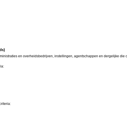
ds)
inistraties en overheidsbedrijven, instellingen, agentschappen en dergelijke die o
ia:
riteria: