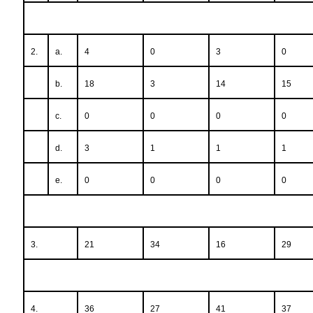
2.
a.
4
0
3
0
b.
18
3
14
15
c.
0
0
0
0
d.
3
1
1
1
e.
0
0
0
0
3.
21
34
16
29
4.
36
27
41
37